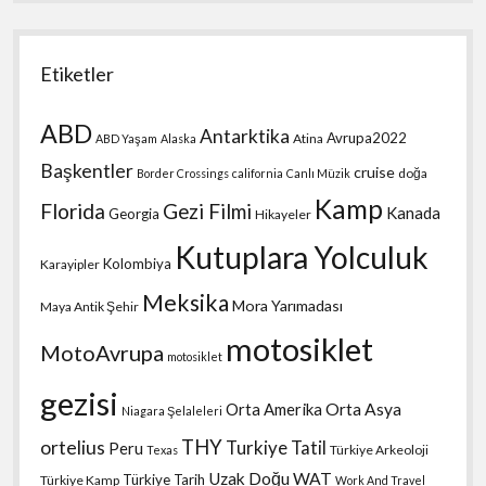
Etiketler
ABD
Antarktika
Avrupa2022
Atina
ABD Yaşam
Alaska
Başkentler
cruise
doğa
Border Crossings
california
Canlı Müzik
Kamp
Florida
Gezi Filmi
Kanada
Georgia
Hikayeler
Kutuplara Yolculuk
Kolombiya
Karayipler
Meksika
Mora Yarımadası
Maya Antik Şehir
motosiklet
MotoAvrupa
motosiklet
gezisi
Orta Amerika
Orta Asya
Niagara Şelaleleri
THY
ortelius
Turkiye Tatil
Peru
Türkiye Arkeoloji
Texas
Uzak Doğu
WAT
Türkiye Tarih
Türkiye Kamp
Work And Travel