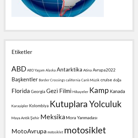
Etiketler
ABD
Antarktika
Avrupa2022
Atina
ABD Yaşam
Alaska
Başkentler
cruise
doğa
Border Crossings
california
Canlı Müzik
Kamp
Florida
Gezi Filmi
Kanada
Georgia
Hikayeler
Kutuplara Yolculuk
Kolombiya
Karayipler
Meksika
Mora Yarımadası
Maya Antik Şehir
motosiklet
MotoAvrupa
motosiklet