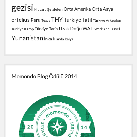
gezisi
Orta Amerika
Orta Asya
Niagara Şelaleleri
THY
ortelius
Turkiye Tatil
Peru
Türkiye Arkeoloji
Texas
Uzak Doğu
WAT
Türkiye Tarih
Türkiye Kamp
Work And Travel
Yunanistan
İnka
İtalya
İrlanda
Momondo Blog Ödülü 2014