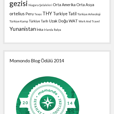
gezisi
Orta Amerika
Orta Asya
Niagara Şelaleleri
THY
ortelius
Turkiye Tatil
Peru
Türkiye Arkeoloji
Texas
Uzak Doğu
WAT
Türkiye Tarih
Türkiye Kamp
Work And Travel
Yunanistan
İnka
İtalya
İrlanda
Momondo Blog Ödülü 2014