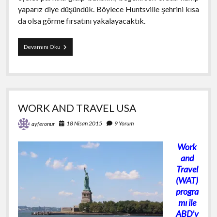
yaparız diye düşündük. Böylece Huntsville şehrini kısa
da olsa görme fırsatını yakalayacaktık.
Huntsville
Devamını Oku
Gezisi
WORK AND TRAVEL USA
18 Nisan 2015
9 Yorum
ayferonur
W
ork
and
Travel
(WAT)
progra
mı ile
ABD’y