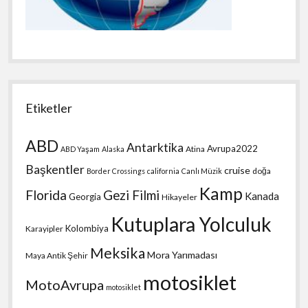
Etiketler
ABD
Antarktika
Avrupa2022
Atina
ABD Yaşam
Alaska
Başkentler
cruise
doğa
Border Crossings
california
Canlı Müzik
Kamp
Florida
Gezi Filmi
Kanada
Georgia
Hikayeler
Kutuplara Yolculuk
Kolombiya
Karayipler
Meksika
Mora Yarımadası
Maya Antik Şehir
motosiklet
MotoAvrupa
motosiklet