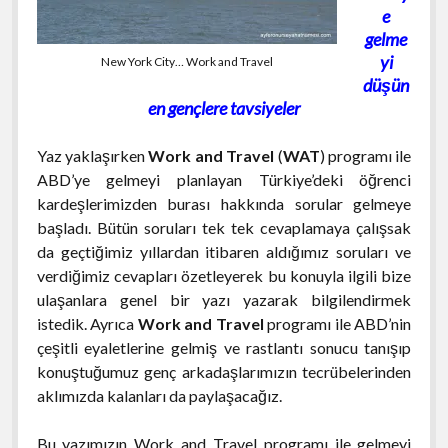
e
gelme
yi
New York City… Work and Travel
düşün
en gençlere tavsiyeler
Yaz yaklaşırken
Work and Travel
(
WAT
) programı ile
ABD’ye gelmeyi planlayan Türkiye’deki öğrenci
kardeşlerimizden burası hakkında sorular gelmeye
başladı. Bütün soruları tek tek cevaplamaya çalışsak
da geçtiğimiz yıllardan itibaren aldığımız soruları ve
verdiğimiz cevapları özetleyerek bu konuyla ilgili bize
ulaşanlara genel bir yazı yazarak bilgilendirmek
istedik. Ayrıca
Work and Travel
programı ile ABD’nin
çeşitli eyaletlerine gelmiş ve rastlantı sonucu tanışıp
konuştuğumuz genç arkadaşlarımızın tecrübelerinden
aklımızda kalanları da paylaşacağız.
Bu yazımızın Work and Travel programı ile gelmeyi