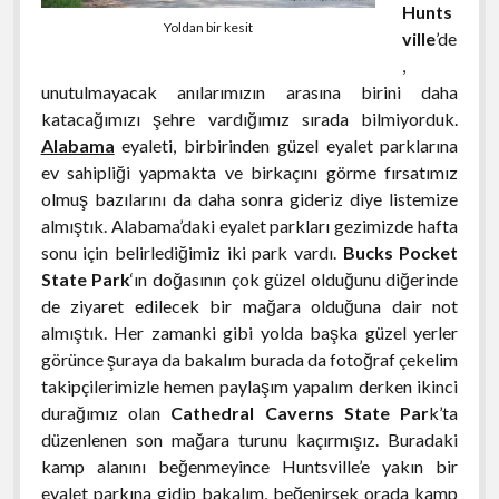
Hunts
Yoldan bir kesit
ville
’de
,
unutulmayacak anılarımızın arasına birini daha
katacağımızı şehre vardığımız sırada bilmiyorduk.
Alabama
eyaleti, birbirinden güzel eyalet parklarına
ev sahipliği yapmakta ve birkaçını görme fırsatımız
olmuş bazılarını da daha sonra gideriz diye listemize
almıştık. Alabama’daki eyalet parkları gezimizde hafta
sonu için belirlediğimiz iki park vardı.
Bucks Pocket
State Park
‘ın doğasının çok güzel olduğunu diğerinde
de ziyaret edilecek bir mağara olduğuna dair not
almıştık. Her zamanki gibi yolda başka güzel yerler
görünce şuraya da bakalım burada da fotoğraf çekelim
takipçilerimizle hemen paylaşım yapalım derken ikinci
durağımız olan
Cathedral Caverns State Par
k’ta
düzenlenen son mağara turunu kaçırmışız. Buradaki
kamp alanını beğenmeyince Huntsville’e yakın bir
eyalet parkına gidip bakalım, beğenirsek orada kamp