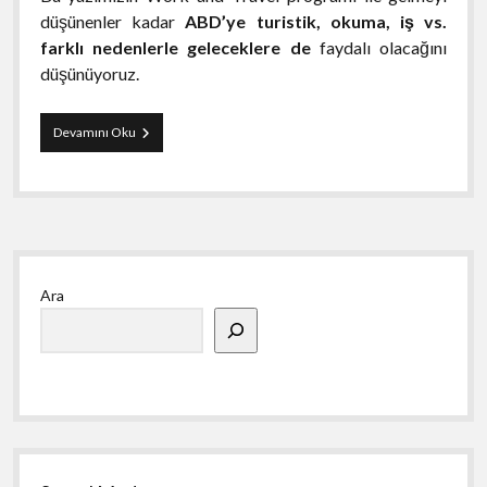
düşünenler kadar
ABD’ye turistik, okuma, iş vs.
farklı nedenlerle geleceklere de
faydalı olacağını
düşünüyoruz.
WORK
Devamını Oku
AND
TRAVEL
USA
Yan
Ara
Menü