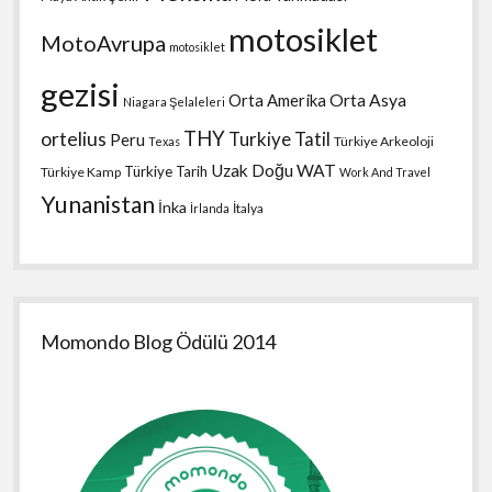
motosiklet
MotoAvrupa
motosiklet
gezisi
Orta Amerika
Orta Asya
Niagara Şelaleleri
THY
ortelius
Turkiye Tatil
Peru
Türkiye Arkeoloji
Texas
Uzak Doğu
WAT
Türkiye Tarih
Türkiye Kamp
Work And Travel
Yunanistan
İnka
İtalya
İrlanda
Momondo Blog Ödülü 2014