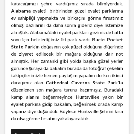
katacağımızı şehre vardığımız sırada bilmiyorduk.
Alabama
eyaleti, birbirinden güzel eyalet parklarına
ev sahipliği yapmakta ve birkaçını görme fırsatımız
olmuş bazılarını da daha sonra gideriz diye listemize
almıştık. Alabama’daki eyalet parkları gezimizde hafta
sonu için belirlediğimiz iki park vardı.
Bucks Pocket
State Park
‘ın doğasının çok güzel olduğunu diğerinde
de ziyaret edilecek bir mağara olduğuna dair not
almıştık. Her zamanki gibi yolda başka güzel yerler
görünce şuraya da bakalım burada da fotoğraf çekelim
takipçilerimizle hemen paylaşım yapalım derken ikinci
durağımız olan
Cathedral Caverns State Par
k’ta
düzenlenen son mağara turunu kaçırmışız. Buradaki
kamp alanını beğenmeyince Huntsville’e yakın bir
eyalet parkına gidip bakalım, beğenirsek orada kamp
yaparız diye düşündük. Böylece Huntsville şehrini kısa
da olsa görme fırsatını yakalayacaktık.