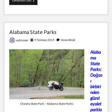
Huntsville
Devamını Oku
Gezisi
Alabama State Parks
9 Temmuz 2015
Yorum Bırak
ayferonur
Alaba
ma
State
Parks:
Doğas
ı
birbiri
nden
güzel
eyalet
Cheaha State Park – Alabama State Parks
parkla