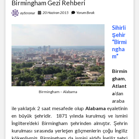
Birmingham Gezi Rehberi
20 Haziran 2015
Yorum Bırak
ayferonur
Sihirli
Şehir
“Birmi
ngha
m”
Birmin
gham
,
Atlant
Birmingham – Alabama
a
’dan
araba
ile yaklaşık 2 saat mesafede olup
Alabama
eyaletinin
en büyük şehridir. 1871 yılında kurulmuş ve ismini
İngiltere’deki Birmingham şehrinden almıştır. Şehrin
kurulması sırasında yerleşen göçmenlerin çoğu İngiliz
kökenliymiş. Birmingham da ismini aldığı İngiliz şehri