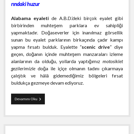
rındaki huzur
Alabama eyaleti
de A.B.D.’deki birçok eyalet gibi
birbirinden muhteşem parklara ev sahipliği
yapmaktadır. Doğaseverler için inanılmaz görsellik
sunan bu eyalet parklarının birkaçında çadır kampı
yapma fırsatı bulduk. Eyalette “
scenic drive
” diye
geçen, doğanın içinde muhteşem manzaraları izleme
alanlarının da olduğu, yollarda yaptığımız
motosiklet
gezilerimizle
doğa ile içiçe olmanın tadını çıkarmaya
çalıştık ve hâlâ gidemediğimiz bölgeleri fırsat
buldukça gezmeye devam ediyoruz.
Alabama
Devamını Oku
State
Parks