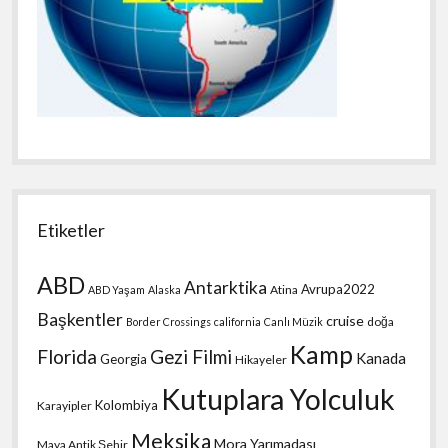
Etiketler
ABD
Antarktika
Avrupa2022
Atina
ABD Yaşam
Alaska
Başkentler
cruise
doğa
Border Crossings
california
Canlı Müzik
Kamp
Florida
Gezi Filmi
Kanada
Georgia
Hikayeler
Kutuplara Yolculuk
Kolombiya
Karayipler
Meksika
Mora Yarımadası
Maya Antik Şehir