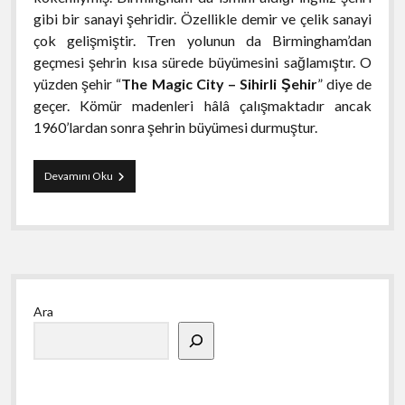
gibi bir sanayi şehridir. Özellikle demir ve çelik sanayi
çok gelişmiştir. Tren yolunun da Birmingham’dan
geçmesi şehrin kısa sürede büyümesini sağlamıştır. O
yüzden şehir “
The Magic City – Sihirli Şehir
” diye de
geçer. Kömür madenleri hâlâ çalışmaktadır ancak
1960’lardan sonra şehrin büyümesi durmuştur.
Birmingham
Devamını Oku
Gezi
Rehberi
Yan
Ara
Menü