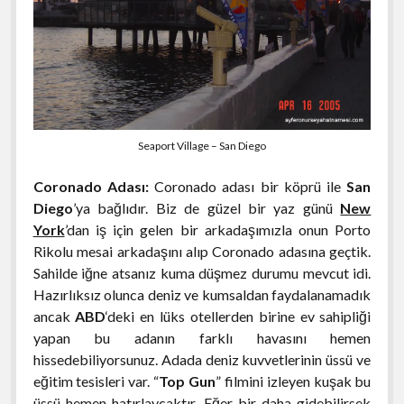
Seaport Village – San Diego
Coronado Adası:
Coronado adası bir köprü ile
San
Diego
’ya bağlıdır. Biz de güzel bir yaz günü
New
York
’dan iş için gelen bir arkadaşımızla onun Porto
Rikolu mesai arkadaşını alıp Coronado adasına geçtik.
Sahilde iğne atsanız kuma düşmez durumu mevcut idi.
Hazırlıksız olunca deniz ve kumsaldan faydalanamadık
ancak
ABD
‘deki en lüks otellerden birine ev sahipliği
yapan bu adanın farklı havasını hemen
hissedebiliyorsunuz. Adada deniz kuvvetlerinin üssü ve
eğitim tesisleri var. “
Top Gun
” filmini izleyen kuşak bu
üssü hemen hatırlaycaktır. Eğer bir daha gidebilirsek