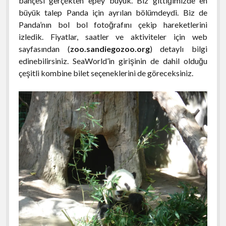
bahçesi gerçekten epey büyük. Biz gittiğimizde en
büyük talep Panda için ayrılan bölümdeydi. Biz de
Panda’nın bol bol fotoğrafını çekip hareketlerini
izledik. Fiyatlar, saatler ve aktiviteler için web
sayfasından (
zoo.sandiegozoo.org
) detaylı bilgi
edinebilirsiniz. SeaWorld’in girişinin de dahil olduğu
çeşitli kombine bilet seçeneklerini de göreceksiniz.