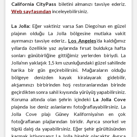
California CityPass
biletini almanızı tavsiye ederiz.
Web sayfasından
inceleyebilirsiniz.
La Jolla:
Eğer vaktiniz varsa San Diego’nun en güzel
plajının olduğu La Jolla bölgesine mutlaka vakit
ayırmanızı tavsiye ederiz..
Los Angeles
’da kaldığımız
yıllarda özellikle yaz aylarında fırsat buldukça hafta
sonları günübirliğine gittiğimiz yerlerden biriydi. La
Jolla’nın yaklaşık 1,5 km uzunluğundaki güzel sahilinde
harika bir gün geçirebilirsini. Mağaraların olduğu
bölgeye denizden kayak kiralayarak gidebilir,
akşamınızı birbirinden hoş restoranlarından birinde
geçirdikten sonra sahil kıyısında yürüyüş yapabilirsiniz.
Koruma altında olan şehrin içindeki
La Jolla Cove
plajında ise deniz aslanlarını fotoğraflayabilirsiniz. La
Jolla Cove plajı Güney Kaliforniya’nın en çok
fotoğraflanan plajlarından biridir. Ayrıca snorkel ve
tüplü dalış da yapabilirsiniz. Eğer şehir gürültüsünden
kaçmak istiyorsanız La Jolla birebir olacaktır. Ayrıca