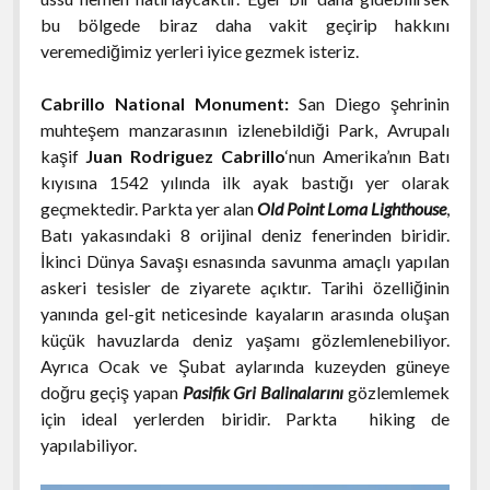
bu bölgede biraz daha vakit geçirip hakkını
veremediğimiz yerleri iyice gezmek isteriz.
Cabrillo National Monument:
San Diego şehrinin
muhteşem manzarasının izlenebildiği Park, Avrupalı
kaşif
Juan Rodriguez Cabrillo
‘nun Amerika’nın Batı
kıyısına 1542 yılında ilk ayak bastığı yer olarak
geçmektedir. Parkta yer alan
Old Point Loma Lighthouse
,
Batı yakasındaki 8 orijinal deniz fenerinden biridir.
İkinci Dünya Savaşı esnasında savunma amaçlı yapılan
askeri tesisler de ziyarete açıktır. Tarihi özelliğinin
yanında gel-git neticesinde kayaların arasında oluşan
küçük havuzlarda deniz yaşamı gözlemlenebiliyor.
Ayrıca Ocak ve Şubat aylarında kuzeyden güneye
doğru geçiş yapan
Pasifik Gri Balinalarını
gözlemlemek
için ideal yerlerden biridir. Parkta hiking de
yapılabiliyor.