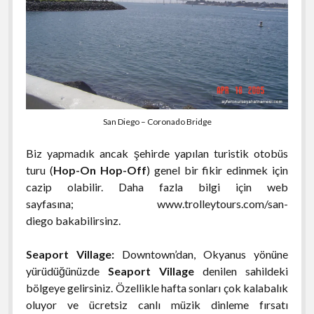
San Diego – Coronado Bridge
Biz yapmadık ancak şehirde yapılan turistik otobüs
turu (
Hop-On Hop-Off
) genel bir fikir edinmek için
cazip olabilir. Daha fazla bilgi için web
sayfasına; www.trolleytours.com/san-
diego bakabilirsinz.
Seaport Village:
Downtown’dan, Okyanus yönüne
yürüdüğünüzde
Seaport Village
denilen sahildeki
bölgeye gelirsiniz. Özellikle hafta sonları çok kalabalık
oluyor ve ücretsiz canlı müzik dinleme fırsatı