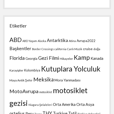
Etiketler
ABD
Antarktika
Avrupa2022
Atina
ABD Yaşam
Alaska
Başkentler
cruise
doğa
Border Crossings
california
Canlı Müzik
Kamp
Florida
Gezi Filmi
Kanada
Georgia
Hikayeler
Kutuplara Yolculuk
Kolombiya
Karayipler
Meksika
Mora Yarımadası
Maya Antik Şehir
motosiklet
MotoAvrupa
motosiklet
gezisi
Orta Amerika
Orta Asya
Niagara Şelaleleri
THY
ortelius
Turkiye Tatil
Peru
Türkiye Arkeoloji
Texas