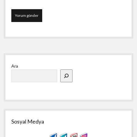
Yan
Ara
Menü
Sosyal Medya