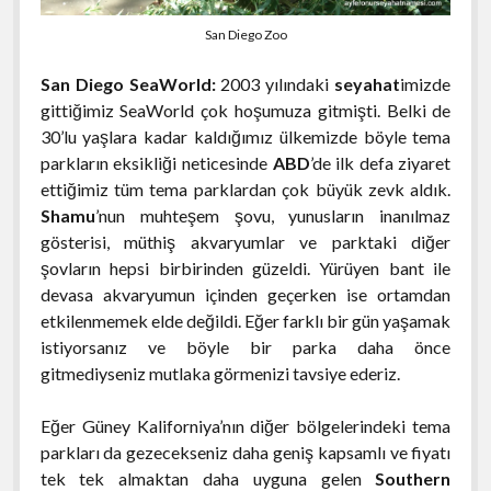
San Diego Zoo
San Diego SeaWorld:
2003 yılındaki
seyahat
imizde
gittiğimiz SeaWorld çok hoşumuza gitmişti. Belki de
30’lu yaşlara kadar kaldığımız ülkemizde böyle tema
parkların eksikliği neticesinde
ABD
’de ilk defa ziyaret
ettiğimiz tüm tema parklardan çok büyük zevk aldık.
Shamu
’nun muhteşem şovu, yunusların inanılmaz
gösterisi, müthiş akvaryumlar ve parktaki diğer
şovların hepsi birbirinden güzeldi. Yürüyen bant ile
devasa akvaryumun içinden geçerken ise ortamdan
etkilenmemek elde değildi. Eğer farklı bir gün yaşamak
istiyorsanız ve böyle bir parka daha önce
gitmediyseniz mutlaka görmenizi tavsiye ederiz.
Eğer Güney Kaliforniya’nın diğer bölgelerindeki tema
parkları da gezecekseniz daha geniş kapsamlı ve fiyatı
tek tek almaktan daha uyguna gelen
Southern