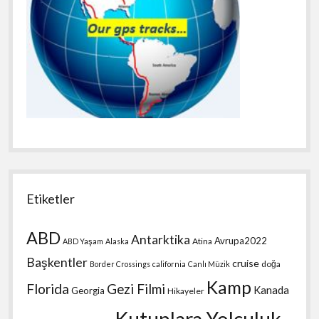
Etiketler
ABD
Antarktika
Avrupa2022
Atina
ABD Yaşam
Alaska
Başkentler
cruise
doğa
Border Crossings
california
Canlı Müzik
Kamp
Florida
Gezi Filmi
Kanada
Georgia
Hikayeler
Kutuplara Yolculuk