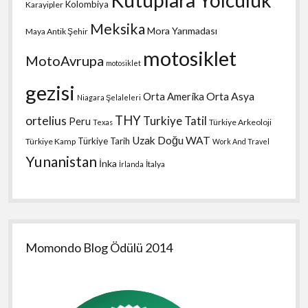
Kolombiya
Karayipler
Meksika
Mora Yarımadası
Maya Antik Şehir
motosiklet
MotoAvrupa
motosiklet
gezisi
Orta Amerika
Orta Asya
Niagara Şelaleleri
THY
ortelius
Turkiye Tatil
Peru
Türkiye Arkeoloji
Texas
Uzak Doğu
WAT
Türkiye Tarih
Türkiye Kamp
Work And Travel
Yunanistan
İnka
İtalya
İrlanda
Momondo Blog Ödülü 2014