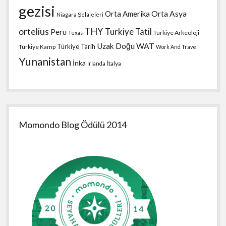
gezisi
Orta Amerika
Orta Asya
Niagara Şelaleleri
THY
ortelius
Turkiye Tatil
Peru
Türkiye Arkeoloji
Texas
Uzak Doğu
WAT
Türkiye Tarih
Türkiye Kamp
Work And Travel
Yunanistan
İnka
İtalya
İrlanda
Momondo Blog Ödülü 2014