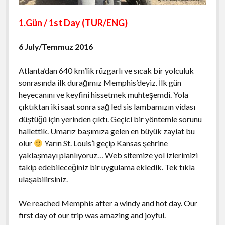
Palenque
Clearwater Beach Gezi Notları
Atina Akropolisi
2014 Cherohala Skyway Gezisi
Edessa
NEW JERSEY
Elafonisos Adası
Las Vegas Gezi Rehberi
menüyü
aç
Playa del Carmen
Destin Gezisi
1.Gün / 1st Day (TUR/ENG)
Akropolis Müzesi
Asheville Gezi Notları
Evia Adası
Epidavros Gezisi
NEW YORK
New Jersey Gezi ve Yaşam Rehberi
menüyü
aç
Puebla
Everglades National Park Gezisi
Cherokee Gezisi
Ioannina (Yanya)
Monemvasia Gezisi
S. CAROLİNA
New York City Gezi Rehberi
menüyü
6 July/Temmuz 2016
aç
Queretaro
Fort Lauderdale Gezi Rehberi
Highlands Gezi Rehberi
Kastoria
Nafplio Gezisi
Niagara Şelaleleri (Niagara Falls)
TENNESSEE
Charleston Gezi Notları
menüyü
Atlanta’dan 640 km’lik rüzgarlı ve sıcak bir yolculuk
aç
San Blas
Fort Myers Gezisi
Raleigh-Durham-Chapel Hill Gezisi
Meteora Gezisi
Greenville Gezisi
TEXAS
2013 Deals Gap Gezisi
menüyü
sonrasında ilk durağımız Memphis’deyiz. İlk gün
aç
San Cristobal de las Casas
Key West Gezi Rehberi
heyecanını ve keyfini hissetmek muhteşemdi. Yola
Parga
Hilton Head Island
2014 Memphis Gezisi
WASHINGTON
Austin Gezisi
menüyü
çıktıktan iki saat sonra sağ led sis lambamızın vidası
aç
Tequila
Miami Gezi ve Seyahat Rehberi
Selanik
Chattanooga Gezisi
Dallas Gezisi
WASHINGTON DC
Seattle Gezi Rehberi
menüyü
düştüğü için yerinden çıktı. Geçici bir yöntemle sorunu
Tulum
aç
Miami’deki Festivaller
hallettik. Umarız başımıza gelen en büyük zayiat bu
Yunanistan Yaşam
Gatlinburg Gezisi
Houston Gezi Notları
Washington DC Gezi Rehberi
olur
Yarın St. Louis’i geçip Kansas şehrine
Tula – Pachuca
Naples Gezisi
Yunan Mutfağı
Jack Daniels Gezisi
yaklaşmayı planlıyoruz… Web sitemize yol izlerimizi
Pok-A-Tok
Panama City Beach Gezi Notları
takip edebileceğiniz bir uygulama ekledik. Tek tıkla
Yunanistan Motosiklet Rotaları
Nashville Gezisi
ulaşabilirsiniz.
Saint Augustine Gezi Notları
Yunanistan Türkiye Araçla Feribot Geçişi
Memphis Gezi Rehberi
Sanibel Island Gezisi
We reached Memphis after a windy and hot day. Our
first day of our trip was amazing and joyful.