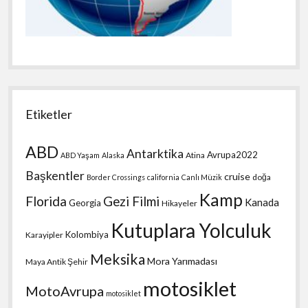
Etiketler
ABD
Antarktika
Avrupa2022
Atina
ABD Yaşam
Alaska
Başkentler
cruise
doğa
Border Crossings
california
Canlı Müzik
Kamp
Florida
Gezi Filmi
Kanada
Georgia
Hikayeler
Kutuplara Yolculuk
Kolombiya
Karayipler
Meksika
Mora Yarımadası
Maya Antik Şehir
motosiklet
MotoAvrupa
motosiklet