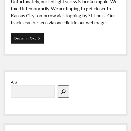
Unfortunately, our led light screw is broken again. We
fixed it temporarily. We are hoping to get closer to
Kansas City tomorrow via stopping by St. Louis. Our
tracks can be seen via one click in our web page
Georgia
Devamını Oku
–
Montana
Yan
Ara
Menü