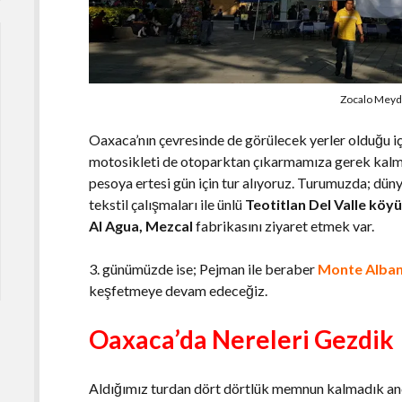
Zocalo Meyd
Oaxaca’nın çevresinde de görülecek yerler olduğu iç
motosikleti de otoparktan çıkarmamıza gerek kalma
pesoya ertesi gün için tur alıyoruz. Turumuzda; dün
tekstil çalışmaları ile ünlü
Teotitlan Del Valle köy
Al Agua
,
Mezcal
fabrikasını ziyaret etmek var.
3. günümüzde ise; Pejman ile beraber
Monte Alba
keşfetmeye devam edeceğiz.
Oaxaca’da Nereleri Gezdik
Aldığımız turdan dört dörtlük memnun kalmadık anca