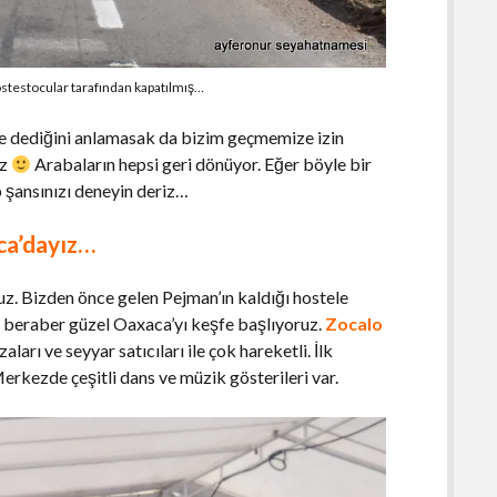
ostestocular tarafından kapatılmış…
ne dediğini anlamasak da bizim geçmemize izin
ız
Arabaların hepsi geri dönüyor. Eğer böyle bir
p şansınızı deneyin deriz…
ca’dayız…
ruz. Bizden önce gelen Pejman’ın kaldığı hostele
p beraber güzel Oaxaca’yı keşfe başlıyoruz.
Zocalo
aları ve seyyar satıcıları ile çok hareketli. İlk
Merkezde çeşitli dans ve müzik gösterileri var.