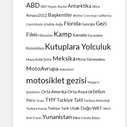
ABD
Antarktika
Atina
ABD Yaşam
Alaska
Başkentler
Avrupa2022
Border Crossings
california
Florida
Gezi
cruise
Georgia
doğa
Canlı Müzik
Kamp
Filmi
Kanada
Hikayeler
Karayipler
Kutuplara Yolculuk
Kolombiya
Meksika
Mora Yarımadası
Maya Antik Şehir
MotoAvrupa
motosiklet
motosiklet gezisi
Niagara
ortelius
Orta Amerika
Orta Asya
Şelaleleri
THY
Turkiye Tatil
Peru
Türkiye Arkeoloji
Texas
Uzak Doğu
WAT
Türkiye Tarih
Türkiye Kamp
Work
Yunanistan
İnka
İtalya
And Travel
İrlanda