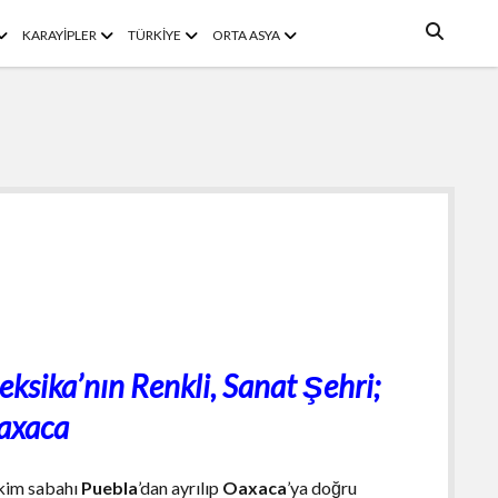
menüyü
menüyü
menüyü
menüyü
KARAYİPLER
TÜRKİYE
ORTA ASYA
aç
aç
aç
aç
ksika’nın Renkli, Sanat Şehri;
axaca
kim sabahı
Puebla
’dan ayrılıp
Oaxaca
’ya doğru