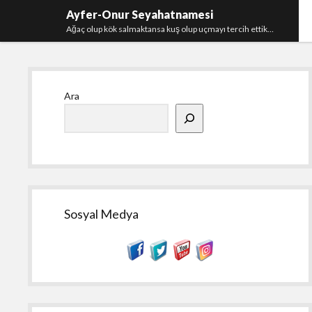
Ayfer-Onur Seyahatnamesi
Ağaç olup kök salmaktansa kuş olup uçmayı tercih ettik…
Yan
Ara
Menü
Sosyal Medya