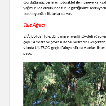
Gördüğümüz yerlere motosiklet ile gitmeye kalksak 
yağmuru da düşününce tur ile gittiğimize seviniyoruz
başka günübirlik turlar da var.
Tule Ağacı
El Árbol del Tule, dünyanın en geniş gövdeli ağacı
çapı 14 metre ve çevresi ise 58 metredir. Gerçekten
yılında UNESCO geçici Dünya Mirası Alanları listesi
peso.