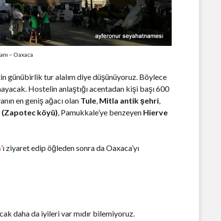
anı – Oaxaca
in günübirlik tur alalım diye düşünüyoruz. Böylece
yacak. Hostelin anlaştığı acentadan kişi başı 600
yanın en geniş ağacı olan
Tule
,
Mitla antik şehri
,
ü (Zapotec köyü)
, Pamukkale’ye benzeyen
Hierve
n
’ı ziyaret edip öğleden sonra da Oaxaca’yı
k daha da iyileri var mıdır bilemiyoruz.