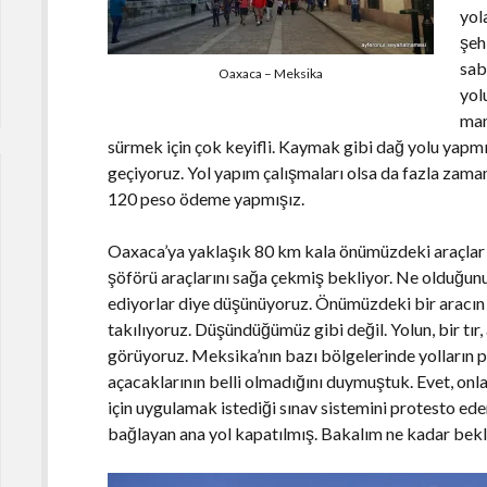
yol
şeh
sab
Oaxaca – Meksika
yol
man
sürmek için çok keyifli. Kaymak gibi dağ yolu yapm
geçiyoruz. Yol yapım çalışmaları olsa da fazla zam
120 peso ödeme yapmışız.
Oaxaca’ya yaklaşık 80 km kala önümüzdeki araçlar 
şöförü araçlarını sağa çekmiş bekliyor. Ne olduğunu
ediyorlar diye düşünüyoruz. Önümüzdeki bir aracın 
takılıyoruz. Düşündüğümüz gibi değil. Yolun, bir tı
görüyoruz. Meksika’nın bazı bölgelerinde yolların p
açacaklarının belli olmadığını duymuştuk. Evet, on
için uygulamak istediği sınav sistemini protesto e
bağlayan ana yol kapatılmış. Bakalım ne kadar be