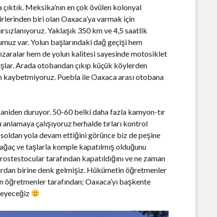
a çıktık. Meksika’nın en çok övülen kolonyal
irlerinden biri olan Oaxaca’ya varmak için
ırsızlanıyoruz. Yaklaşık 350 km ve 4,5 saatlik
umuz var. Yolun başlarındaki dağ geçişi hem
zaralar hem de yolun kalitesi sayesinde motosiklet
ışlar. Arada otobandan çıkıp küçük köylerden
an kaybetmiyoruz. Puebla ile Oaxaca arası otobana
aniden duruyor. 50-60 belki daha fazla kamyon-tır
 anlamaya çalışıyoruz herhalde tırları kontrol
soldan yola devam ettiğini görünce biz de peşine
r, ağaç ve taşlarla komple kapatılmış olduğunu
rostestocular tarafından kapatıldığını ve ne zaman
lardan birine denk gelmişiz. Hükümetin öğretmenler
den öğretmenler tarafından; Oaxaca’yı başkente
kleyeceğiz