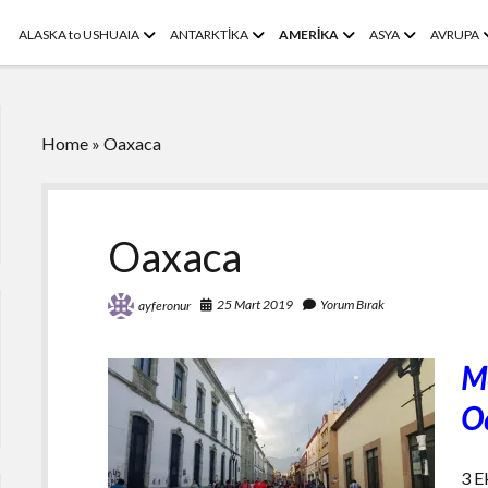
menüyü
menüyü
menüyü
menüyü
ALASKA to USHUAIA
ANTARKTİKA
AMERİKA
ASYA
AVRUPA
aç
aç
aç
aç
Home
»
Oaxaca
Oaxaca
25 Mart 2019
Yorum Bırak
ayferonur
Me
O
3 E