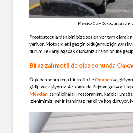
Meksiko City – Oaxaca arası yol pr
Prostestoculardan biri bize sesleniyor tam olarak 
veriyor. Motosikletli gezgin olduğumuz için şanslıy
durum ile karşılaşacak olursanız sıranın önüne geçi
Biraz zahmetli de olsa sonunda Oaxa
Öğleden sonra fena bir trafik ile
Oaxaca
’ya giriyo
gidip yerleşiyoruz. Az sonra da Pejman geliyor. He
Meydanı
tarihi binaları, restoranları, kafeleri, mağaz
izlenimimiz; şehir inanılmaz renkli ve hoş duruyor. 