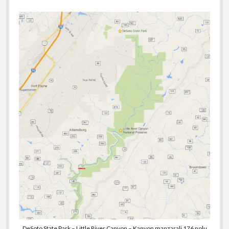
DeSoto State Park – Little River Canyon – Kanyon manzarali 176 nolu