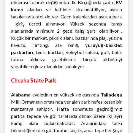
Palenque
Clearwater Beach Gezi Notları
dönemsel olarak değişmektedir. Birçoğunda
çadır
,
RV
Atina Akropolisi
2014 Cherohala Skyway Gezisi
Edessa
NEW JERSEY
Elafonisos Adası
Las Vegas Gezi Rehberi
menüyü
kamp
alanları ve kabinler kiralanabiliyor, ayrıca
aç
Playa del Carmen
Destin Gezisi
Akropolis Müzesi
Asheville Gezi Notları
Evia Adası
Epidavros Gezisi
NEW YORK
New Jersey Gezi ve Yaşam Rehberi
menüyü
bazılarında otel de var. Gece kalanlardan ayrıca park
aç
Puebla
Everglades National Park Gezisi
giriş ücreti alınmıyor. Yüksek sezonda kamp
Cherokee Gezisi
Ioannina (Yanya)
Monemvasia Gezisi
S. CAROLİNA
New York City Gezi Rehberi
menüyü
alanlarında minimum 2 gece kalış şartı olabiliyor .
aç
Queretaro
Fort Lauderdale Gezi Rehberi
Highlands Gezi Rehberi
Kastoria
Nafplio Gezisi
Niagara Şelaleleri (Niagara Falls)
TENNESSEE
Charleston Gezi Notları
menüyü
Küçük bir market, piknik alanı, bazılarında plaj, yüzme
aç
San Blas
Fort Myers Gezisi
havuzu,
rafting
, ata biniş,
yürüyüş
–
bisiklet
Raleigh-Durham-Chapel Hill Gezisi
Meteora Gezisi
Greenville Gezisi
TEXAS
2013 Deals Gap Gezisi
menüyü
parkurları
, tenis kortları, voleybol sahası, golf, balık
aç
San Cristobal de las Casas
Key West Gezi Rehberi
Parga
Hilton Head Island
2014 Memphis Gezisi
WASHINGTON
Austin Gezisi
menüyü
tutma aklınıza gelebilecek birçok aktiviteyi
aç
Tequila
Miami Gezi ve Seyahat Rehberi
yapabileceğiniz olanaklar sunuluyor.
Selanik
Chattanooga Gezisi
Dallas Gezisi
WASHINGTON DC
Seattle Gezi Rehberi
menüyü
Tulum
aç
Miami’deki Festivaller
Yunanistan Yaşam
Gatlinburg Gezisi
Cheaha State Park
Houston Gezi Notları
Washington DC Gezi Rehberi
Tula – Pachuca
Naples Gezisi
Yunan Mutfağı
Jack Daniels Gezisi
Alabama
eyaletinin en yüksek noktasında
Talladega
Pok-A-Tok
Panama City Beach Gezi Notları
Yunanistan Motosiklet Rotaları
Nashville Gezisi
Milli Ormanının ortasında yer alan park nefes kesen bir
Saint Augustine Gezi Notları
manzaraya sahiptir. Hafta sonumuzu geçirdiğimiz
Yunanistan Türkiye Araçla Feribot Geçişi
Memphis Gezi Rehberi
parkta tepede ve göl tarafında olmak üzere iki ayrı
Sanibel Island Gezisi
kamp alanı bulunmaktadır. Aralarındaki farkı
bilmediğimizden göl tarafını seçtik, ama tepe her şeye