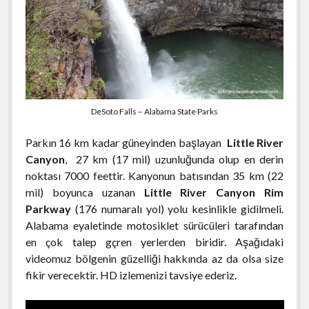
DeSoto Falls – Alabama State Parks
Parkın 16 km kadar güneyinden başlayan
Little River
Canyon
, 27 km (17 mil) uzunluğunda olup en derin
noktası 7000 feettir. Kanyonun batısından 35 km (22
mil) boyunca uzanan
Little River Canyon Rim
Parkway
(176 numaralı yol) yolu kesinlikle gidilmeli.
Alabama eyaletinde motosiklet sürücüleri tarafından
en çok talep gçren yerlerden biridir. Aşağıdaki
videomuz bölgenin güzelliği hakkında az da olsa size
fikir verecektir. HD izlemenizi tavsiye ederiz.