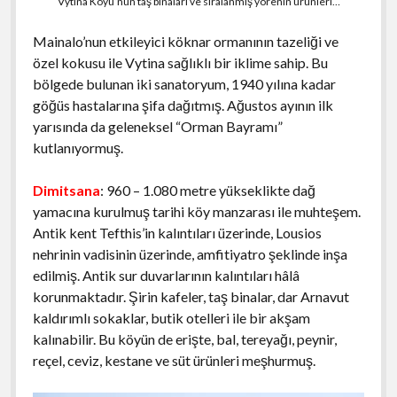
Vytina Köyü’nün taş binaları ve sıralanmış yörenin ürünleri…
Mainalo’nun etkileyici köknar ormanının tazeliği ve
özel kokusu ile Vytina sağlıklı bir iklime sahip. Bu
bölgede bulunan iki sanatoryum, 1940 yılına kadar
göğüs hastalarına şifa dağıtmış. Ağustos ayının ilk
yarısında da geleneksel “Orman Bayramı”
kutlanıyormuş.
Dimitsana
: 960 – 1.080 metre yükseklikte dağ
yamacına kurulmuş tarihi köy manzarası ile muhteşem.
Antik kent Tefthis’in kalıntıları üzerinde, Lousios
nehrinin vadisinin üzerinde, amfitiyatro şeklinde inşa
edilmiş. Antik sur duvarlarının kalıntıları hâlâ
korunmaktadır. Şirin kafeler, taş binalar, dar Arnavut
kaldırımlı sokaklar, butik otelleri ile bir akşam
kalınabilir. Bu köyün de erişte, bal, tereyağı, peynir,
reçel, ceviz, kestane ve süt ürünleri meşhurmuş.