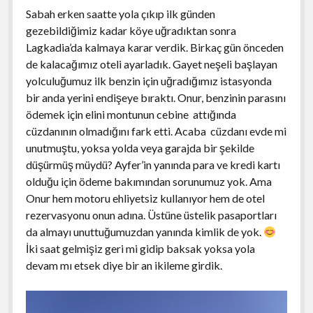
Palenque
Clearwater Beach Gezi Notları
Atina Akropolisi
2014 Cherohala Skyway Gezisi
Edessa
NEW JERSEY
Elafonisos Adası
Las Vegas Gezi Rehberi
menüyü
Sabah erken saatte yola çıkıp ilk günden
aç
Playa del Carmen
Destin Gezisi
gezebildiğimiz kadar köye uğradıktan sonra
Akropolis Müzesi
Asheville Gezi Notları
Evia Adası
Epidavros Gezisi
NEW YORK
New Jersey Gezi ve Yaşam Rehberi
menüyü
Lagkadia’da kalmaya karar verdik. Birkaç gün önceden
aç
Puebla
Everglades National Park Gezisi
Cherokee Gezisi
Ioannina (Yanya)
Monemvasia Gezisi
S. CAROLİNA
New York City Gezi Rehberi
menüyü
de kalacağımız oteli ayarladık. Gayet neşeli başlayan
aç
Queretaro
Fort Lauderdale Gezi Rehberi
yolculuğumuz ilk benzin için uğradığımız istasyonda
Highlands Gezi Rehberi
Kastoria
Nafplio Gezisi
Niagara Şelaleleri (Niagara Falls)
TENNESSEE
Charleston Gezi Notları
menüyü
bir anda yerini endişeye bıraktı. Onur, benzinin parasını
aç
San Blas
Fort Myers Gezisi
Raleigh-Durham-Chapel Hill Gezisi
Meteora Gezisi
Greenville Gezisi
TEXAS
2013 Deals Gap Gezisi
menüyü
ödemek için elini montunun cebine attığında
aç
San Cristobal de las Casas
Key West Gezi Rehberi
cüzdanının olmadığını fark etti. Acaba cüzdanı evde mi
Parga
Hilton Head Island
2014 Memphis Gezisi
WASHINGTON
Austin Gezisi
menüyü
unutmuştu, yoksa yolda veya garajda bir şekilde
aç
Tequila
Miami Gezi ve Seyahat Rehberi
Selanik
Chattanooga Gezisi
Dallas Gezisi
WASHINGTON DC
Seattle Gezi Rehberi
düşürmüş müydü? Ayfer’in yanında para ve kredi kartı
menüyü
Tulum
aç
Miami’deki Festivaller
olduğu için ödeme bakımından sorunumuz yok. Ama
Yunanistan Yaşam
Gatlinburg Gezisi
Houston Gezi Notları
Washington DC Gezi Rehberi
Onur hem motoru ehliyetsiz kullanıyor hem de otel
Tula – Pachuca
Naples Gezisi
Yunan Mutfağı
Jack Daniels Gezisi
rezervasyonu onun adına. Üstüne üstelik pasaportları
Pok-A-Tok
Panama City Beach Gezi Notları
da almayı unuttuğumuzdan yanında kimlik de yok.
Yunanistan Motosiklet Rotaları
Nashville Gezisi
İki saat gelmişiz geri mi gidip baksak yoksa yola
Saint Augustine Gezi Notları
Yunanistan Türkiye Araçla Feribot Geçişi
Memphis Gezi Rehberi
devam mı etsek diye bir an ikileme girdik.
Sanibel Island Gezisi