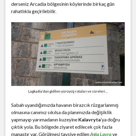
derseniz Arcadia bölgesinin köylerinde birkaç gün
rahatlıkla geçirilebilir.
Lagkadia’dan gidilen yürüyüş rotaları ve süreleri…
Sabah uyandığımızda havanın birazcık rüzgarlanmış
olmasına canımız sıkılsa da planımızda değişiklik
yapmayıp yarımadanın kuzeyine
Kalavryta
’ya doğru
çıktık yola. Bu bölgede ziyaret edilecek çok fazla
manastır var. Görülmesi tavsiye edilen
Agia Lavra
ve