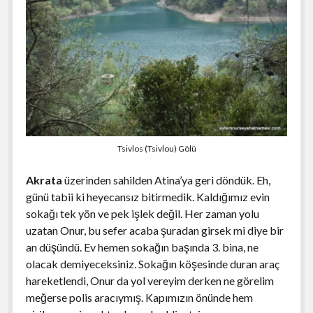
Tsivlos (Tsivlou) Gölü
Akrata
üzerinden sahilden Atina’ya geri döndük. Eh,
günü tabii ki heyecansız bitirmedik. Kaldığımız evin
sokağı tek yön ve pek işlek değil. Her zaman yolu
uzatan Onur, bu sefer acaba şuradan girsek mi diye bir
an düşündü. Ev hemen sokağın başında 3. bina, ne
olacak demiyeceksiniz. Sokağın köşesinde duran araç
hareketlendi, Onur da yol vereyim derken ne görelim
meğerse polis aracıymış. Kapımızın önünde hem