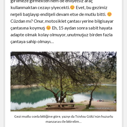
girilmeze girmekten hem de ehliyetsiz araç
kullanmaktan cezayı yiyecekti.
Evet, bu gezimiz
neşeli başlayıp endişeli devam etse de mutlu bitti.
Cüzdan mı? Onur, motosiklet çantası yerine bilgisayar
çantasına koymuş
Eh, 15 aydan sonra sabit hayata
adapte olmak kolay olmuyor, unutmuşuz birden fazla
çantaya sahip olmayı…
Gezi mutlu sonla bittiğine göre, yazıyı da Tsivlou Gölü’nün huzurlu
manzarası ile bitirelim…