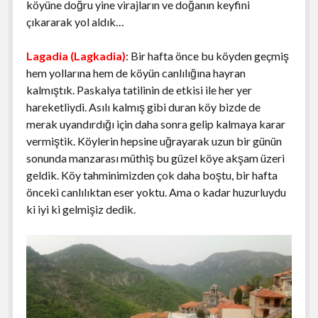
köyüne doğru yine virajların ve doğanın keyfini
çıkararak yol aldık…
Lagadia (Lagkadia)
: Bir hafta önce bu köyden geçmiş
hem yollarına hem de köyün canlılığına hayran
kalmıştık. Paskalya tatilinin de etkisi ile her yer
hareketliydi. Asılı kalmış gibi duran köy bizde de
merak uyandırdığı için daha sonra gelip kalmaya karar
vermiştik. Köylerin hepsine uğrayarak uzun bir günün
sonunda manzarası müthiş bu güzel köye akşam üzeri
geldik. Köy tahminimizden çok daha boştu, bir hafta
önceki canlılıktan eser yoktu. Ama o kadar huzurluydu
ki iyi ki gelmişiz dedik.