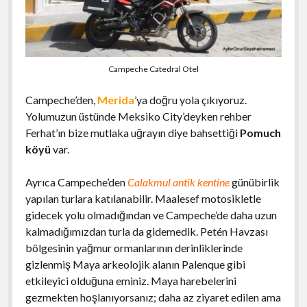
Campeche Catedral Otel
Campeche’den,
Merida
’ya doğru yola çıkıyoruz.
Yolumuzun üstünde Meksiko City’deyken rehber
Ferhat’ın bize mutlaka uğrayın diye bahsettiği
Pomuch
köyü
var.
Ayrıca Campeche’den
Calakmul antik kentine
günübirlik
yapılan turlara katılanabilir. Maalesef motosikletle
gidecek yolu olmadığından ve Campeche’de daha uzun
kalmadığımızdan turla da gidemedik. Petén Havzası
bölgesinin yağmur ormanlarının derinliklerinde
gizlenmiş Maya arkeolojik alanın Palenque gibi
etkileyici olduğuna eminiz. Maya harebelerini
gezmekten hoşlanıyorsanız; daha az ziyaret edilen ama