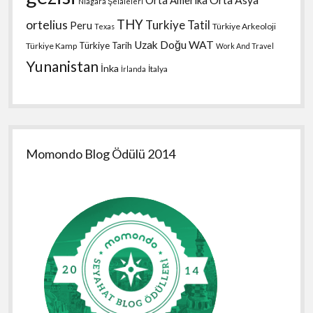
Orta Amerika
Orta Asya
Niagara Şelaleleri
THY
ortelius
Turkiye Tatil
Peru
Türkiye Arkeoloji
Texas
Uzak Doğu
WAT
Türkiye Tarih
Türkiye Kamp
Work And Travel
Yunanistan
İnka
İtalya
İrlanda
Momondo Blog Ödülü 2014