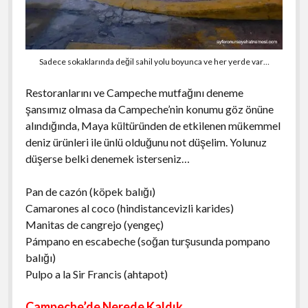
Sadece sokaklarında değil sahil yolu boyunca ve her yerde var…
Restoranlarını ve Campeche mutfağını deneme
şansımız olmasa da Campeche’nin konumu göz önüne
alındığında, Maya kültüründen de etkilenen mükemmel
deniz ürünleri ile ünlü olduğunu not düşelim. Yolunuz
düşerse belki denemek isterseniz…
Pan de cazón (köpek balığı)
Camarones al coco (hindistancevizli karides)
Manitas de cangrejo (yengeç)
Pámpano en escabeche (soğan turşusunda pompano
balığı)
Pulpo a la Sir Francis (ahtapot)
Campeche’de Nerede Kaldık