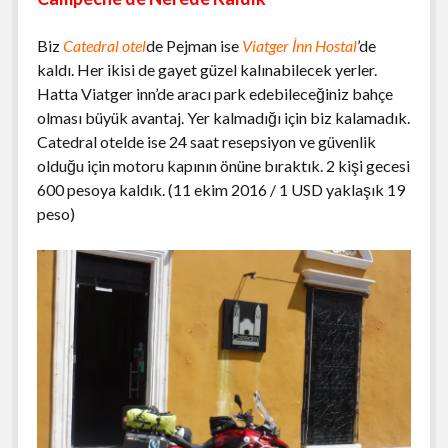
Biz
Catedral otel
de Pejman ise
Viatger İnn Hostal
’de
kaldı. Her ikisi de gayet güzel kalınabilecek yerler.
Hatta Viatger inn’de aracı park edebileceğiniz bahçe
olması büyük avantaj. Yer kalmadığı için biz kalamadık.
Catedral otelde ise 24 saat resepsiyon ve güvenlik
olduğu için motoru kapının önüne bıraktık. 2 kişi gecesi
600 pesoya kaldık. (11 ekim 2016 / 1 USD yaklaşık 19
peso)