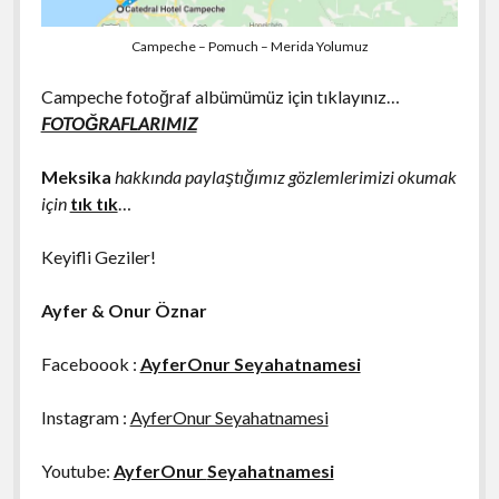
Campeche – Pomuch – Merida Yolumuz
Campeche fotoğraf albümümüz için tıklayınız…
FOTOĞRAFLARIMIZ
Meksika
hakkında paylaştığımız gözlemlerimizi okumak
için
tık tık
…
Keyifli Geziler!
Ayfer & Onur Öznar
Faceboook :
AyferOnur Seyahatnamesi
Instagram :
AyferOnur Seyahatnamesi
Youtube:
AyferOnur
Seyahatnamesi