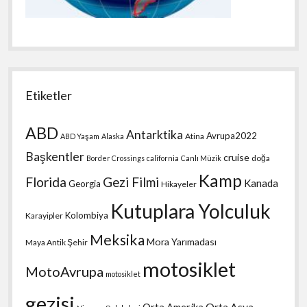
Etiketler
ABD
Antarktika
Avrupa2022
Atina
ABD Yaşam
Alaska
Başkentler
cruise
doğa
Border Crossings
california
Canlı Müzik
Kamp
Florida
Gezi Filmi
Kanada
Georgia
Hikayeler
Kutuplara Yolculuk
Kolombiya
Karayipler
Meksika
Mora Yarımadası
Maya Antik Şehir
motosiklet
MotoAvrupa
motosiklet
gezisi