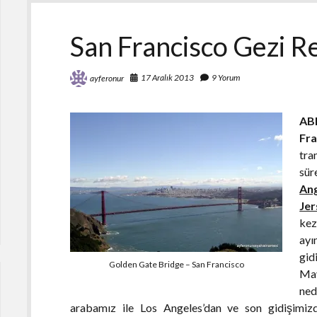
Rehberi
San Francisco Gezi R
17 Aralık 2013
9 Yorum
ayferonur
AB
Fra
tra
sür
An
Jer
kez
ayı
gid
Golden Gate Bridge – San Francisco
May
ned
arabamız ile Los Angeles’dan ve son gidişimi