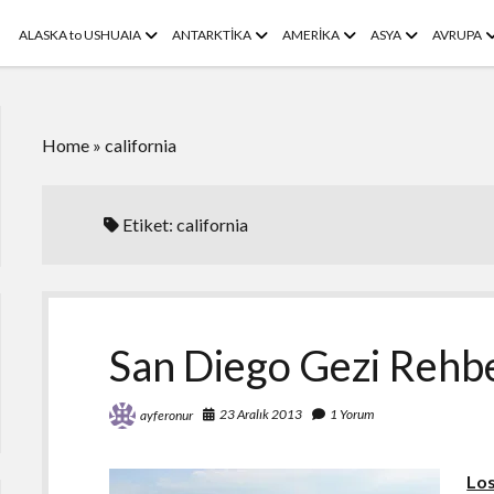
menüyü
menüyü
menüyü
menüyü
m
ALASKA to USHUAIA
ANTARKTİKA
AMERİKA
ASYA
AVRUPA
aç
aç
aç
aç
a
Home
»
california
Etiket:
california
San Diego Gezi Rehb
23 Aralık 2013
1 Yorum
ayferonur
Lo