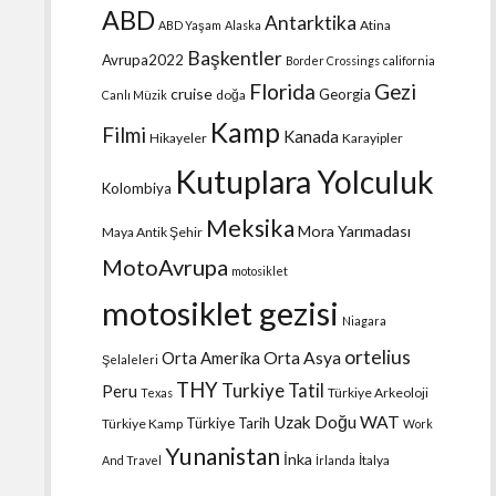
ABD
Antarktika
Atina
ABD Yaşam
Alaska
Başkentler
Avrupa2022
Border Crossings
california
Florida
Gezi
cruise
Georgia
doğa
Canlı Müzik
Kamp
Filmi
Kanada
Hikayeler
Karayipler
Kutuplara Yolculuk
Kolombiya
Meksika
Mora Yarımadası
Maya Antik Şehir
MotoAvrupa
motosiklet
motosiklet gezisi
Niagara
ortelius
Orta Amerika
Orta Asya
Şelaleleri
THY
Turkiye Tatil
Peru
Türkiye Arkeoloji
Texas
Uzak Doğu
WAT
Türkiye Tarih
Türkiye Kamp
Work
Yunanistan
İnka
İtalya
And Travel
İrlanda