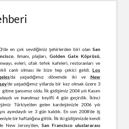
ehberi
D
’de en çok sevdiğimiz şehirlerden biri olan
San
ncisco
, limanı, plajları,
Golden Gate
Köprüsü
,
mwayı, evleri, ufak tefek kafeleri, restoranları ve
ekli canlı olması ile bize hep çekici geldi.
Los
geles
’da yaşadığımız dönemde iki ve
New
sey
’de yaşadığımız yıllarda bir kez olmak üzere 3
 gitme şansımız oldu. İlk gidişimiz 2004 yılı Kasım
ndaydı ve inanılmaz keyifli 4 gün geçirdik. İkinci
işimiz Türkiye’den gelen kardeşimizle 2006 yılı
ıs ayındaydı ve 3 gün kaldık. En son 2008’de iş
eniyle bir haftalığına gittik. İlk iki gidişimizde kendi
zde New Jersey’den,
San Francisco uluslararası