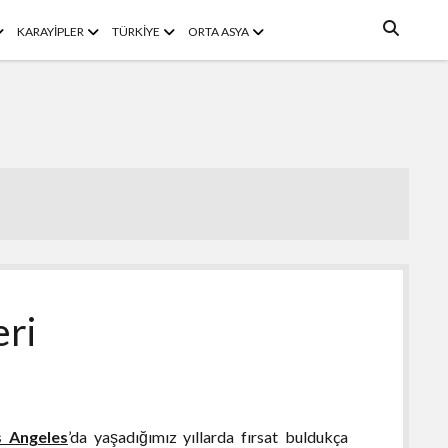
enüyü
menüyü
menüyü
menüyü
KARAYİPLER
TÜRKİYE
ORTA ASYA
ç
aç
aç
aç
eri
s Angeles
’da yaşadığımız yıllarda fırsat buldukça