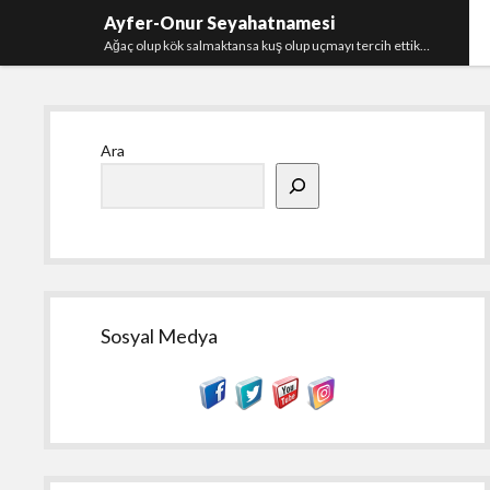
Ayfer-Onur Seyahatnamesi
Ağaç olup kök salmaktansa kuş olup uçmayı tercih ettik…
Yan
Ara
Menü
Sosyal Medya