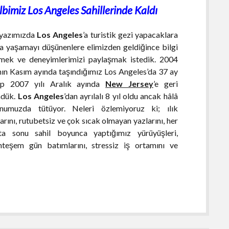
lbimiz Los Angeles Sahillerinde Kaldı
yazımızda
Los Angeles
’a turistik gezi yapacaklara
a yaşamayı düşünenlere elimizden geldiğince bilgi
mek ve deneyimlerimizi paylaşmak istedik. 2004
ının Kasım ayında taşındığımız Los Angeles’da 37 ay
ıp 2007 yılı Aralık ayında
New Jersey
’e geri
ndük.
Los Angeles
’dan ayrılalı 8 yıl oldu ancak hâlâ
numuzda tütüyor. Neleri özlemiyoruz ki; ılık
larını, rutubetsiz ve çok sıcak olmayan yazlarını, her
ta sonu sahil boyunca yaptığımız yürüyüşleri,
teşem gün batımlarını, stressiz iş ortamını ve