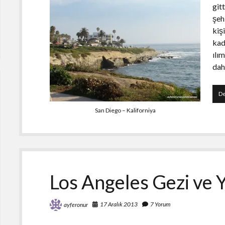
git
şeh
kiş
kad
ılı
daha
De
San Diego – Kaliforniya
Los Angeles Gezi ve
17 Aralık 2013
7 Yorum
ayferonur