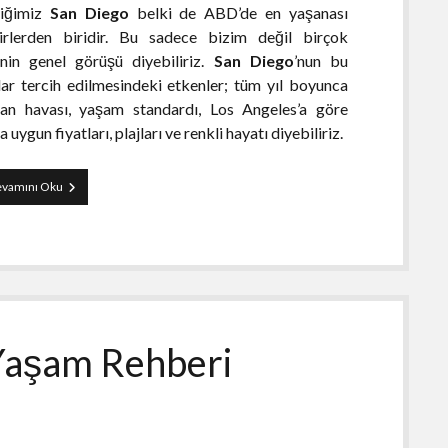
tiğimiz
San Diego
belki de ABD’de en yaşanası
irlerden biridir. Bu sadece bizim değil birçok
inin genel görüşü diyebiliriz.
San Diego
’nun bu
ar tercih edilmesindeki etkenler; tüm yıl boyunca
man havası, yaşam standardı, Los Angeles’a göre
 uygun fiyatları, plajları ve renkli hayatı diyebiliriz.
San
vamını Oku
Diego
Gezi
Rehberi
 Yaşam Rehberi