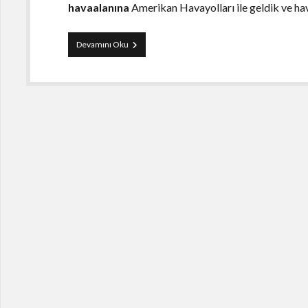
havaalanına
Amerikan Havayolları ile geldik ve ha
San
Devamını Oku
Francisco
Gezi
Rehberi