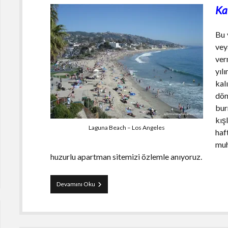
Ka
Bu 
vey
ver
yıl
kal
dö
bur
kış
Laguna Beach – Los Angeles
haf
muh
huzurlu apartman sitemizi özlemle anıyoruz.
Los
Devamını Oku
Angeles
Gezi
ve
Yaşam