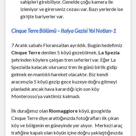
sahipleri girebiliyor. Genelde çoğu kamera ile
izleniyor ve girerseniz cezası var. Bazı yerlerde ise
girişte bariyerler var.
Cinque Terre Bölümü – İtalya Gezisi Yol Notları-1
7 Aralık sabahı Floransa’dan ayrıldık. Bugün hedefimiz
Cinque Terre
denilen 5 köyü gezebilmek.
La Spezia
şehrinden köylere çalışan tren seferleri var. Eğer La
Spezia’da kalacak olursanız tren ile günü birlik gidip
gelmek en mantıklı hareket olacaktır. Biz kendi
aracımızla 5 köyü gezip gece kuzeye doğru gitmeyi
planladık ancak hava karardığı için son köy
Monterosso’ya vaktimiz kalmadı.
İlk durağımız olan
Riomaggiore
köyü, google’da
Cinque Terre diye arattığınızda fotoğrafları ilk çıkan
köy ve bölgenin en güneyinde yer alıyor. Merkezi araç
trafiğine kapalı olan köyün içine doğru yaklaştığınızda