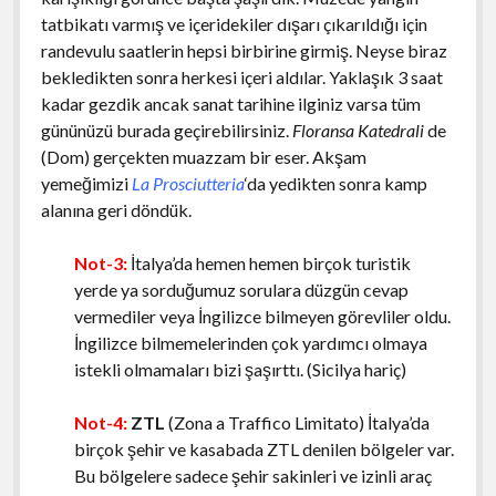
tatbikatı varmış ve içeridekiler dışarı çıkarıldığı için
randevulu saatlerin hepsi birbirine girmiş. Neyse biraz
bekledikten sonra herkesi içeri aldılar. Yaklaşık 3 saat
kadar gezdik ancak sanat tarihine ilginiz varsa tüm
gününüzü burada geçirebilirsiniz.
Floransa Katedrali
de
(Dom) gerçekten muazzam bir eser. Akşam
yemeğimizi
La Prosciutteria
‘da yedikten sonra kamp
alanına geri döndük.
Not-3:
İtalya’da hemen hemen birçok turistik
yerde ya sorduğumuz sorulara düzgün cevap
vermediler veya İngilizce bilmeyen görevliler oldu.
İngilizce bilmemelerinden çok yardımcı olmaya
istekli olmamaları bizi şaşırttı. (Sicilya hariç)
Not-4:
ZTL
(Zona a Traffico Limitato) İtalya’da
birçok şehir ve kasabada ZTL denilen bölgeler var.
Bu bölgelere sadece şehir sakinleri ve izinli araç