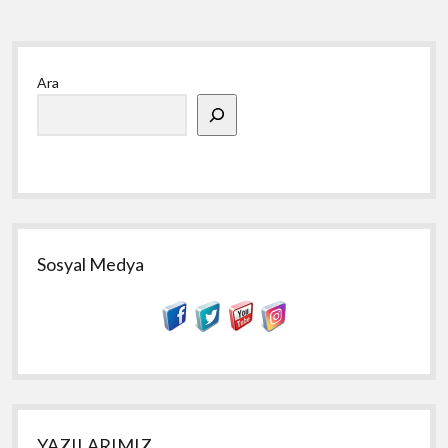
Yan
Ara
Menü
Sosyal Medya
YAZILARIMIZ