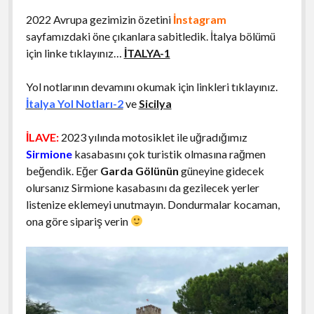
2022 Avrupa gezimizin özetini
İnstagram
sayfamızdaki öne çıkanlara sabitledik. İtalya bölümü
için linke tıklayınız…
İTALYA-1
Yol notlarının devamını okumak için linkleri tıklayınız.
İtalya Yol Notları-2
ve
Sicilya
İLAVE:
2023 yılında motosiklet ile uğradığımız
Sirmione
kasabasını çok turistik olmasına rağmen
beğendik. Eğer
Garda Gölünün
güneyine gidecek
olursanız Sirmione kasabasını da gezilecek yerler
listenize eklemeyi unutmayın. Dondurmalar kocaman,
ona göre sipariş verin