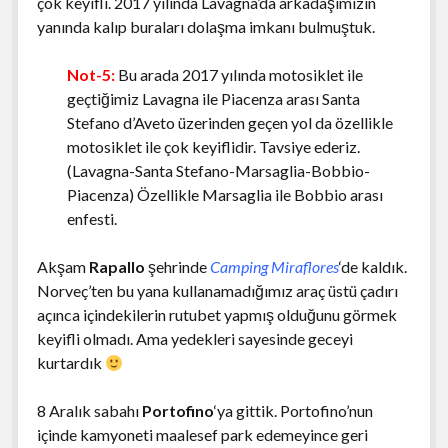
çok keyifli. 2017 yılında Lavagna’da arkadaşımızın
yanında kalıp buraları dolaşma imkanı bulmuştuk.
Not-5:
Bu arada 2017 yılında motosiklet ile
geçtiğimiz Lavagna ile Piacenza arası Santa
Stefano d’Aveto üzerinden geçen yol da özellikle
motosiklet ile çok keyiflidir. Tavsiye ederiz.
(Lavagna-Santa Stefano-Marsaglia-Bobbio-
Piacenza) Özellikle Marsaglia ile Bobbio arası
enfesti.
Akşam
Rapallo
şehrinde
Camping Miraflores
‘de kaldık.
Norveç’ten bu yana kullanamadığımız araç üstü çadırı
açınca içindekilerin rutubet yapmış olduğunu görmek
keyifli olmadı. Ama yedekleri sayesinde geceyi
kurtardık
8 Aralık sabahı
Portofino
‘ya gittik. Portofino’nun
içinde kamyoneti maalesef park edemeyince geri