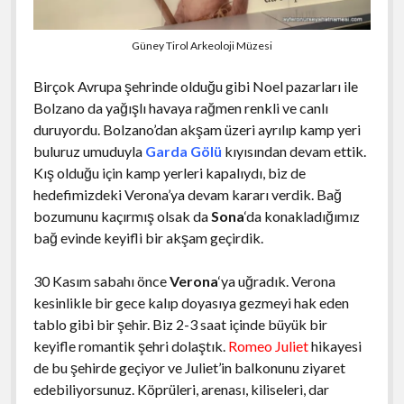
Güney Tirol Arkeoloji Müzesi
Birçok Avrupa şehrinde olduğu gibi Noel pazarları ile
Bolzano da yağışlı havaya rağmen renkli ve canlı
duruyordu. Bolzano’dan akşam üzeri ayrılıp kamp yeri
buluruz umuduyla
Garda Gölü
kıyısından devam ettik.
Kış olduğu için kamp yerleri kapalıydı, biz de
hedefimizdeki Verona’ya devam kararı verdik. Bağ
bozumunu kaçırmış olsak da
Sona
‘da konakladığımız
bağ evinde keyifli bir akşam geçirdik.
30 Kasım sabahı önce
Verona
‘ya uğradık. Verona
kesinlikle bir gece kalıp doyasıya gezmeyi hak eden
tablo gibi bir şehir. Biz 2-3 saat içinde büyük bir
keyifle romantik şehri dolaştık.
Romeo Juliet
hikayesi
de bu şehirde geçiyor ve Juliet’in balkonunu ziyaret
edebiliyorsunuz. Köprüleri, arenası, kiliseleri, dar