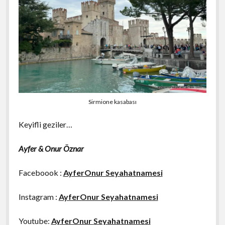
Sirmione kasabası
Keyifli geziler…
Ayfer & Onur Öznar
Faceboook :
AyferOnur Seyahatnamesi
Instagram :
AyferOnur Seyahatnamesi
Youtube:
AyferOnur
Seyahatnamesi