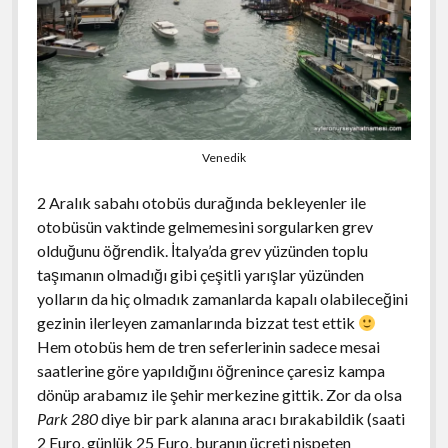
Venedik
2 Aralık sabahı otobüs durağında bekleyenler ile
otobüsün vaktinde gelmemesini sorgularken grev
olduğunu öğrendik. İtalya’da grev yüzünden toplu
taşımanın olmadığı gibi çeşitli yarışlar yüzünden
yolların da hiç olmadık zamanlarda kapalı olabileceğini
gezinin ilerleyen zamanlarında bizzat test ettik
Hem otobüs hem de tren seferlerinin sadece mesai
saatlerine göre yapıldığını öğrenince çaresiz kampa
dönüp arabamız ile şehir merkezine gittik. Zor da olsa
Park 280
diye bir park alanına aracı bırakabildik (saati
2 Euro, günlük 25 Euro, buranın ücreti nispeten