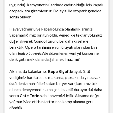
uygundu). Kamyonetin üzerinde çadır olduğu için kapalı
otoparklara giremiyoruz. Dolayısı ile otopark genelde
sorun oluyor.
Hava yağmurlu ve kapalı olunca planladıklarımızı
yapamadığımız bir gün oldu. Venedik’e tekrar yolumuz
düşer diyerek Gondol turunu bir dahaki sefere
bıraktık. Opera tarihinin en ünlü tiyatrolarından biri
olan
Teatro
La Fenice
‘de düzenlenen yeni yıl konserine
denk getirmek daha da şahane olmaz mı?
Aklımızda kalanlar ise
Bepe Bigoi
‘de ayak üstü
yediğimiz harika soslu makarna, çaprazında yine ayak
üstü deniz mahsülleri satan bir yer var (karnımız tok
olunca deneyemedik ama çok lezzetli duruyordu) daha
sonra
Cafe Torino
‘da kahvemizi içtik. Akşama doğru
yağmur iyice etkisini arttırınca kamp alanına geri
döndük.