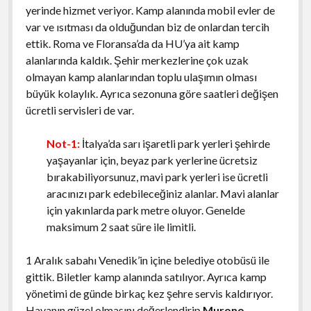
yerinde hizmet veriyor. Kamp alanında mobil evler de
var ve ısıtması da olduğundan biz de onlardan tercih
ettik. Roma ve Floransa’da da HU’ya ait kamp
alanlarında kaldık. Şehir merkezlerine çok uzak
olmayan kamp alanlarından toplu ulaşımın olması
büyük kolaylık. Ayrıca sezonuna göre saatleri değişen
ücretli servisleri de var.
Not-1:
İtalya’da sarı işaretli park yerleri şehirde
yaşayanlar için, beyaz park yerlerine ücretsiz
bırakabiliyorsunuz, mavi park yerleri ise ücretli
aracınızı park edebileceğiniz alanlar. Mavi alanlar
için yakınlarda park metre oluyor. Genelde
maksimum 2 saat süre ile limitli.
1 Aralık sabahı Venedik’in içine belediye otobüsü ile
gittik. Biletler kamp alanında satılıyor. Ayrıca kamp
yönetimi de günde birkaç kez şehre servis kaldırıyor.
Havanın güzel olmasını değerlendirip
Murono
,