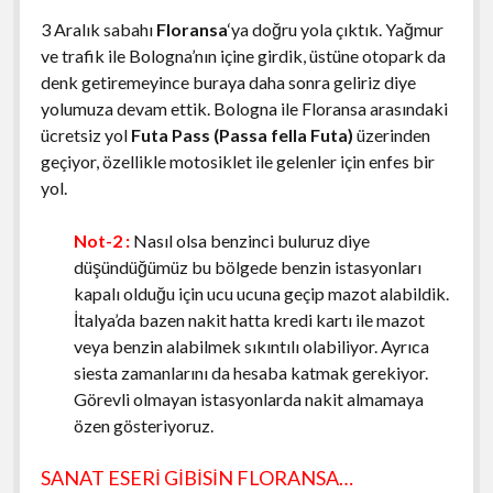
3 Aralık sabahı
Floransa
‘ya doğru yola çıktık. Yağmur
ve trafik ile Bologna’nın içine girdik, üstüne otopark da
denk getiremeyince buraya daha sonra geliriz diye
yolumuza devam ettik. Bologna ile Floransa arasındaki
ücretsiz yol
Futa Pass (Passa fella Futa)
üzerinden
geçiyor, özellikle motosiklet ile gelenler için enfes bir
yol.
Not-2 :
Nasıl olsa benzinci buluruz diye
düşündüğümüz bu bölgede benzin istasyonları
kapalı olduğu için ucu ucuna geçip mazot alabildik.
İtalya’da bazen nakit hatta kredi kartı ile mazot
veya benzin alabilmek sıkıntılı olabiliyor. Ayrıca
siesta zamanlarını da hesaba katmak gerekiyor.
Görevli olmayan istasyonlarda nakit almamaya
özen gösteriyoruz.
SANAT ESERİ GİBİSİN FLORANSA…