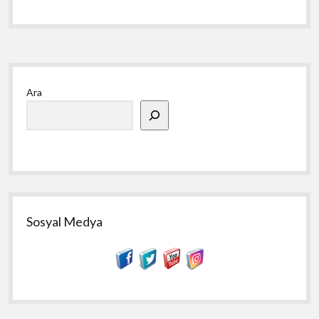
Yan
Ara
Menü
Sosyal Medya