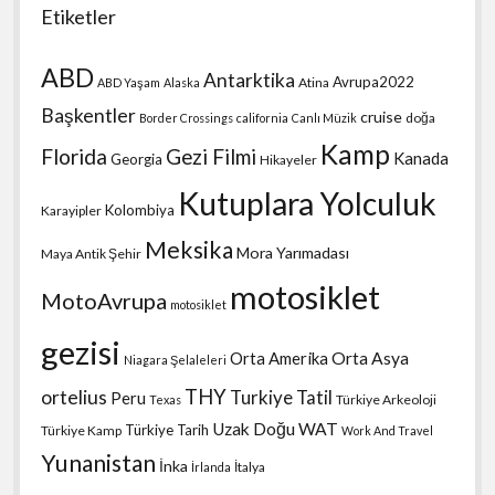
Etiketler
ABD
Antarktika
Avrupa2022
Atina
ABD Yaşam
Alaska
Başkentler
cruise
doğa
Border Crossings
california
Canlı Müzik
Kamp
Florida
Gezi Filmi
Kanada
Georgia
Hikayeler
Kutuplara Yolculuk
Kolombiya
Karayipler
Meksika
Mora Yarımadası
Maya Antik Şehir
motosiklet
MotoAvrupa
motosiklet
gezisi
Orta Amerika
Orta Asya
Niagara Şelaleleri
THY
ortelius
Turkiye Tatil
Peru
Türkiye Arkeoloji
Texas
Uzak Doğu
WAT
Türkiye Tarih
Türkiye Kamp
Work And Travel
Yunanistan
İnka
İtalya
İrlanda