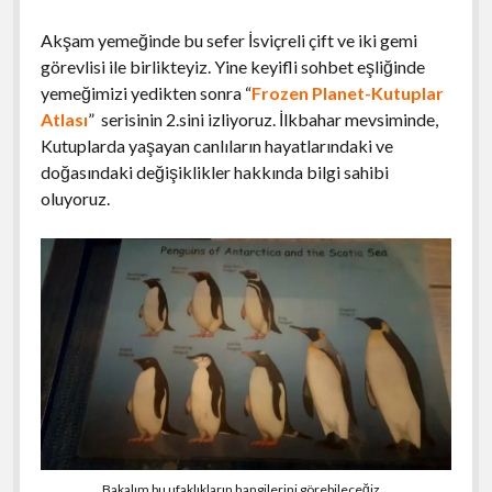
Akşam yemeğinde bu sefer İsviçreli çift ve iki gemi
görevlisi ile birlikteyiz. Yine keyifli sohbet eşliğinde
yemeğimizi yedikten sonra “
Frozen Planet-Kutuplar
Atlası
” serisinin 2.sini izliyoruz. İlkbahar mevsiminde,
Kutuplarda yaşayan canlıların hayatlarındaki ve
doğasındaki değişiklikler hakkında bilgi sahibi
oluyoruz.
Bakalım bu ufaklıkların hangilerini görebileceğiz…