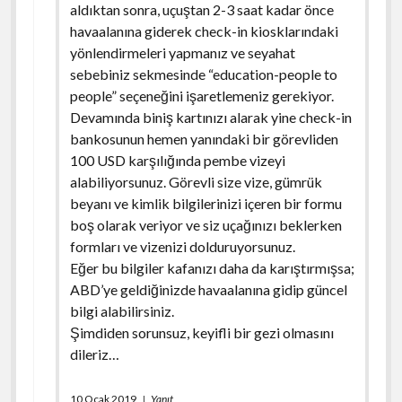
aldıktan sonra, uçuştan 2-3 saat kadar önce
havaalanına giderek check-in kiosklarındaki
yönlendirmeleri yapmanız ve seyahat
sebebiniz sekmesinde “education-people to
people” seçeneğini işaretlemeniz gerekiyor.
Devamında biniş kartınızı alarak yine check-in
bankosunun hemen yanındaki bir görevliden
100 USD karşılığında pembe vizeyi
alabiliyorsunuz. Görevli size vize, gümrük
beyanı ve kimlik bilgilerinizi içeren bir formu
boş olarak veriyor ve siz uçağınızı beklerken
formları ve vizenizi dolduruyorsunuz.
Eğer bu bilgiler kafanızı daha da karıştırmışsa;
ABD’ye geldiğinizde havaalanına gidip güncel
bilgi alabilirsiniz.
Şimdiden sorunsuz, keyifli bir gezi olmasını
dileriz…
10 Ocak 2019
Yanıt