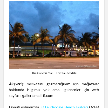
The Galleria Mall – Fort Lauderdale
Alışveriş
merkezini gezmediğimiz için mağazalar
hakkında bilgimiz yok ama ilgilenenler için web
sayfası; galleriamall-fl.com
Dönüş yolumuzda
Ft.Lauderdale Beach Bulvarı
(A1A)