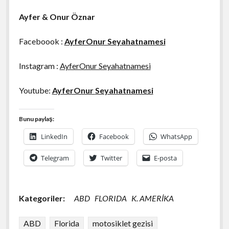
Ayfer & Onur Öznar
Faceboook :
AyferOnur Seyahatnamesi
Instagram :
AyferOnur Seyahatnamesi
Youtube:
AyferOnur
Seyahatnamesi
Bunu paylaş:
LinkedIn
Facebook
WhatsApp
Telegram
Twitter
E-posta
Kategoriler:
ABD
FLORIDA
K. AMERİKA
ABD
Florida
motosiklet gezisi