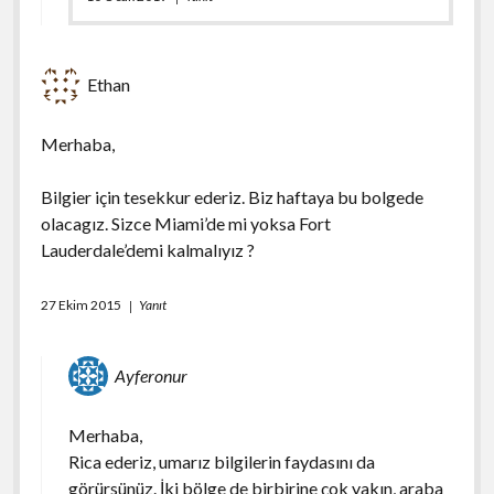
Ethan
Merhaba,
Bilgier için tesekkur ederiz. Biz haftaya bu bolgede
olacagız. Sizce Miami’de mi yoksa Fort
Lauderdale’demi kalmalıyız ?
27 Ekim 2015
Yanıt
Ayferonur
Merhaba,
Rica ederiz, umarız bilgilerin faydasını da
görürsünüz. İki bölge de birbirine çok yakın, araba