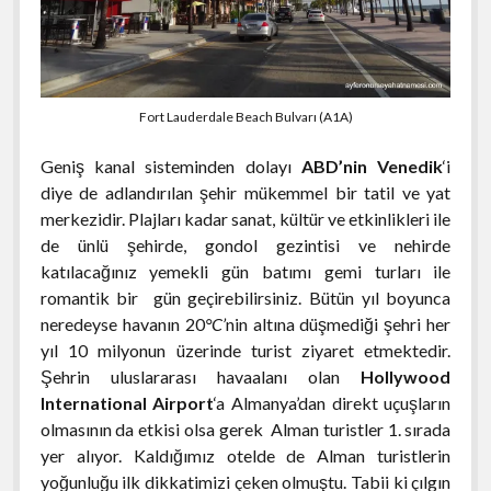
Palenque
Clearwater Beach Gezi Notları
Atina Akropolisi
2014 Cherohala Skyway Gezisi
Edessa
NEW JERSEY
Elafonisos Adası
Las Vegas Gezi Rehberi
menüyü
aç
Playa del Carmen
Destin Gezisi
Akropolis Müzesi
Asheville Gezi Notları
Evia Adası
Epidavros Gezisi
NEW YORK
New Jersey Gezi ve Yaşam Rehberi
menüyü
aç
Puebla
Everglades National Park Gezisi
Cherokee Gezisi
Ioannina (Yanya)
Monemvasia Gezisi
S. CAROLİNA
New York City Gezi Rehberi
menüyü
aç
Fort Lauderdale Beach Bulvarı (A1A)
Queretaro
Fort Lauderdale Gezi Rehberi
Highlands Gezi Rehberi
Kastoria
Nafplio Gezisi
Niagara Şelaleleri (Niagara Falls)
TENNESSEE
Charleston Gezi Notları
menüyü
aç
San Blas
Fort Myers Gezisi
Geniş kanal sisteminden dolayı
ABD’nin
Venedik
‘i
Raleigh-Durham-Chapel Hill Gezisi
Meteora Gezisi
Greenville Gezisi
TEXAS
2013 Deals Gap Gezisi
menüyü
diye de adlandırılan şehir mükemmel bir tatil ve yat
aç
San Cristobal de las Casas
Key West Gezi Rehberi
Parga
Hilton Head Island
2014 Memphis Gezisi
WASHINGTON
Austin Gezisi
menüyü
merkezidir. Plajları kadar sanat, kültür ve etkinlikleri ile
aç
Tequila
Miami Gezi ve Seyahat Rehberi
de ünlü şehirde, gondol gezintisi ve nehirde
Selanik
Chattanooga Gezisi
Dallas Gezisi
WASHINGTON DC
Seattle Gezi Rehberi
menüyü
katılacağınız yemekli gün batımı gemi turları ile
Tulum
aç
Miami’deki Festivaller
Yunanistan Yaşam
Gatlinburg Gezisi
Houston Gezi Notları
Washington DC Gezi Rehberi
romantik bir gün geçirebilirsiniz. Bütün yıl boyunca
Tula – Pachuca
Naples Gezisi
neredeyse havanın 20
°C’
nin altına düşmediği şehri her
Yunan Mutfağı
Jack Daniels Gezisi
yıl 10 milyonun üzerinde turist ziyaret etmektedir.
Pok-A-Tok
Panama City Beach Gezi Notları
Yunanistan Motosiklet Rotaları
Nashville Gezisi
Şehrin uluslararası havaalanı olan
Hollywood
Saint Augustine Gezi Notları
International Airport
‘a Almanya’dan direkt uçuşların
Yunanistan Türkiye Araçla Feribot Geçişi
Memphis Gezi Rehberi
olmasının da etkisi olsa gerek Alman turistler 1. sırada
Sanibel Island Gezisi
yer alıyor. Kaldığımız otelde de Alman turistlerin
yoğunluğu ilk dikkatimizi çeken olmuştu. Tabii ki çılgın