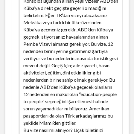
Konsolosluğundan alınan yeşil vizeler ABD’den
Küba’ya direkt geçişte geçerli olmadığını
belirtelim. Eğer TR’dan vizeyi alacaksanız
Meksika veya farklı bir ülke üzerinden
Küba’ya geçmeniz gerekir. ABD’den Küba’ya
geçmek istiyorsanız; havaalanından alınan
Pembe Vizeyi almanız gerekiyor. Bu vize, 12
nedenden birini yerine getirmeniz şartıyla
veriliyor ve bu nedenlerin arasında turistik gezi
mevcut değil. Geçiş için; aile ziyareti, basın
aktiviteleri, eğitim, dini etkinlikler gibi
nedenlerden birine sahip olmak gerekiyor. Bu
nedenle ABD’den Küba’ya geçecek olanların
12 nedenden en makul olan “education-people
to people” seçeneğini işaretlemesi halinde
sorun yaşamadıklarını biliyoruz. Amerikan
pasaportları da olan Türk arkadaşlarımız bu
şekilde Miami’den gittiler.
Bu vize nasıl mı alınıyor? Uçak biletinizi