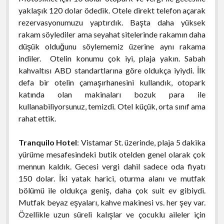
yaklaşık 120 dolar ödedik. Otele direkt telefon açarak
rezervasyonumuzu yaptırdık. Başta daha yüksek
rakam söylediler ama seyahat sitelerinde rakamın daha
düşük olduğunu söylememiz üzerine aynı rakama
indiler. Otelin konumu çok iyi, plaja yakın. Sabah
kahvaltısı ABD standartlarına göre oldukça iyiydi. İlk
defa bir otelin çamaşırhanesini kullandık, otopark
katında olan makinaları bozuk para ile
kullanabiliyorsunuz, temizdi. Otel küçük, orta sınıf ama
rahat ettik.
Tranquilo Hotel
: Vistamar St. üzerinde, plaja 5 dakika
yürüme mesafesindeki butik otelden genel olarak çok
mennun kaldık. Gecesi vergi dahil sadece oda fiyatı
150 dolar. İki yatak harici, oturma alanı ve mutfak
bölümü ile oldukça geniş, daha çok suit ev gibiydi.
Mutfak beyaz eşyaları, kahve makinesi vs. her şey var.
Özellikle uzun süreli kalışlar ve çocuklu aileler için