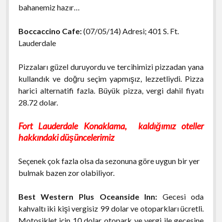
bahanemiz hazır…
Boccaccino Cafe:
(07/05/14) Adresi; 401 S. Ft.
Lauderdale
Pizzaları güzel duruyordu ve tercihimizi pizzadan yana
kullandık ve doğru seçim yapmışız, lezzetliydi. Pizza
harici alternatifi fazla. Büyük pizza, vergi dahil fiyatı
28.72 dolar.
Fort Lauderdale Konaklama, kaldığımız oteller
hakkındaki düşüncelerimiz
Seçenek çok fazla olsa da sezonuna göre uygun bir yer
bulmak bazen zor olabiliyor.
Best Western Plus Oceanside Inn:
Gecesi oda
kahvaltı iki kişi vergisiz 99 dolar ve otoparkları ücretli.
Motosiklet için 10 dolar otopark ve vergi ile gecesine