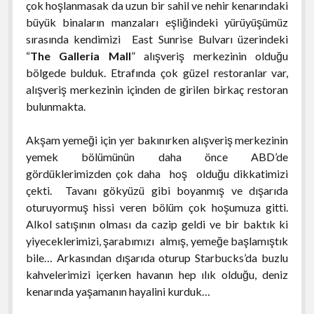
çok hoşlanmasak da uzun bir sahil ve nehir kenarındaki
büyük binaların manzaları eşliğindeki yürüyüşümüz
sırasında kendimizi East Sunrise Bulvarı üzerindeki
“
The Galleria Mall
” alışveriş merkezinin olduğu
bölgede bulduk. Etrafında çok güzel restoranlar var,
alışveriş merkezinin içinden de girilen birkaç restoran
bulunmakta.
Akşam yemeği için yer bakınırken alışveriş merkezinin
yemek bölümünün daha önce ABD’de
gördüklerimizden çok daha hoş olduğu dikkatimizi
çekti. Tavanı gökyüzü gibi boyanmış ve dışarıda
oturuyormuş hissi veren bölüm çok hoşumuza gitti.
Alkol satışının olması da cazip geldi ve bir baktık ki
yiyeceklerimizi, şarabımızı almış, yemeğe başlamıştık
bile… Arkasından dışarıda oturup Starbucks’da buzlu
kahvelerimizi içerken havanın hep ılık olduğu, deniz
kenarında yaşamanın hayalini kurduk…