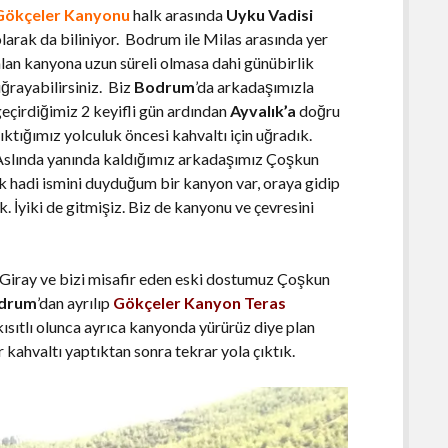
Gökçeler Kanyonu
halk arasında
Uyku Vadisi
larak da biliniyor. Bodrum ile Milas arasında yer
alan kanyona uzun süreli olmasa dahi günübirlik
ğrayabilirsiniz. Biz
Bodrum
’da arkadaşımızla
geçirdiğimiz 2 keyifli gün ardından
Ayvalık’a
doğru
ıktığımız yolculuk öncesi kahvaltı için uğradık.
Aslında yanında kaldığımız arkadaşımız Çoşkun
k hadi ismini duyduğum bir kanyon var, oraya gidip
. İyiki de gitmişiz. Biz de kanyonu ve çevresini
 Giray ve bizi misafir eden eski dostumuz Çoşkun
drum
’dan ayrılıp
Gökçeler Kanyon Teras
kısıtlı olunca ayrıca kanyonda yürürüz diye plan
 kahvaltı yaptıktan sonra tekrar yola çıktık.