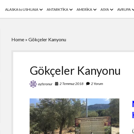
menüyü
menüyü
menüyü
menüyü
m
ALASKA to USHUAIA
ANTARKTİKA
AMERİKA
ASYA
AVRUPA
aç
aç
aç
aç
a
Home
»
Gökçeler Kanyonu
Gökçeler Kanyonu
2 Temmuz 2018
2 Yorum
ayferonur