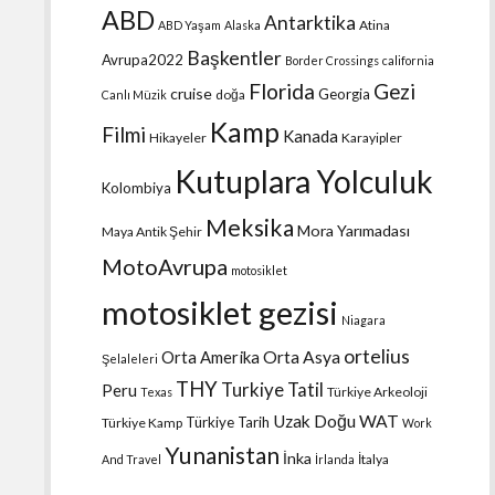
ABD
Antarktika
Atina
ABD Yaşam
Alaska
Başkentler
Avrupa2022
Border Crossings
california
Florida
Gezi
cruise
Georgia
doğa
Canlı Müzik
Kamp
Filmi
Kanada
Hikayeler
Karayipler
Kutuplara Yolculuk
Kolombiya
Meksika
Mora Yarımadası
Maya Antik Şehir
MotoAvrupa
motosiklet
motosiklet gezisi
Niagara
ortelius
Orta Amerika
Orta Asya
Şelaleleri
THY
Turkiye Tatil
Peru
Türkiye Arkeoloji
Texas
Uzak Doğu
WAT
Türkiye Tarih
Türkiye Kamp
Work
Yunanistan
İnka
İtalya
And Travel
İrlanda