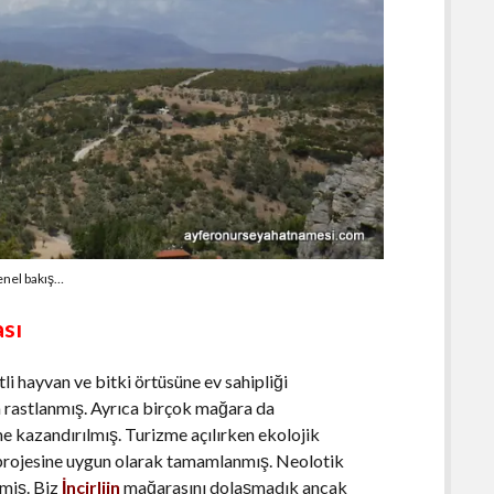
nel bakış…
ası
i hayvan ve bitki örtüsüne ev sahipliği
a rastlanmış. Ayrıca birçok mağara da
e kazandırılmış. Turizme açılırken ekolojik
projesine uygun olarak tamamlanmış. Neolotik
pmiş. Biz
İncirliin
mağarasını dolaşmadık ancak