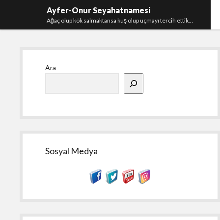
Ayfer-Onur Seyahatnamesi
Ağaç olup kök salmaktansa kuş olup uçmayı tercih ettik…
Yan
Ara
Menü
Sosyal Medya