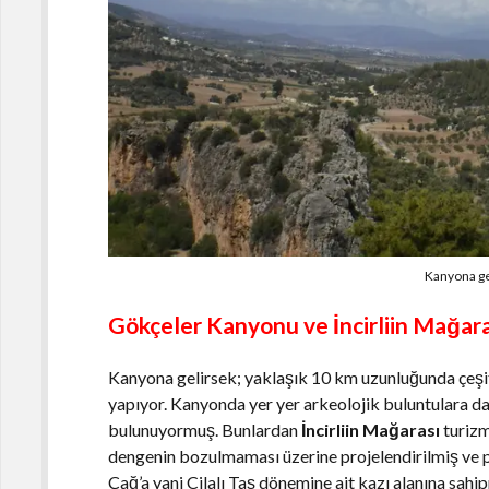
Kanyona ge
Gökçeler Kanyonu ve İncirliin Mağar
Kanyona gelirsek; yaklaşık 10 km uzunluğunda çeşitl
yapıyor. Kanyonda yer yer arkeolojik buluntulara d
bulunuyormuş. Bunlardan
İncirliin Mağarası
turizm
dengenin bozulmaması üzerine projelendirilmiş ve 
Çağ’a yani Cilalı Taş dönemine ait kazı alanına sahi