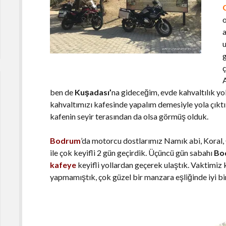
o
u
ç
ben de
Kuşadası’
na gideceğim, evde kahvaltılık yo
kahvaltımızı kafesinde yapalım demesiyle yola çıktık
kafenin seyir terasından da olsa görmüş olduk.
Bodrum
’da motorcu dostlarımız Namık abi, Koral,
ile çok keyifli 2 gün geçirdik. Üçüncü gün sabahı
Bo
kafeye
keyifli yollardan geçerek ulaştık. Vaktimiz 
yapmamıştık, çok güzel bir manzara eşliğinde iyi bir