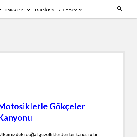
enüyü
menüyü
menüyü
menüyü
KARAYİPLER
TÜRKİYE
ORTA ASYA
ç
aç
aç
aç
Motosikletle Gökçeler
Kanyonu
Ülkemizdeki doğal güzelliklerden bir tanesi olan