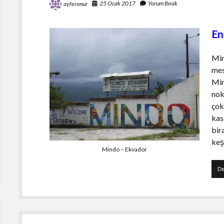
25 Ocak 2017
Yorum Bırak
ayferonur
En
Min
mes
Min
nok
çok
kas
bir
keş
Mindo – Ekvador
De