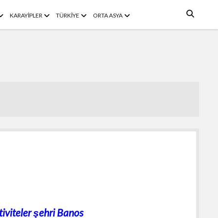
menüyü
menüyü
menüyü
menüyü
KARAYİPLER
TÜRKİYE
ORTA ASYA
aç
aç
aç
aç
tiviteler şehri Banos