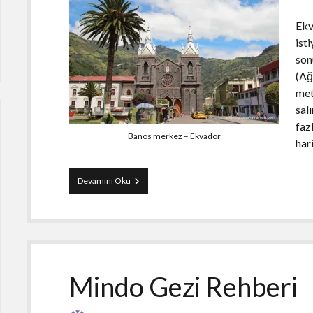
Ekv
ist
son
(Ağ
met
sal
faz
Banos merkez – Ekvador
har
Banos
Devamını Oku
Gezi
Rehberi
Mindo Gezi Rehberi