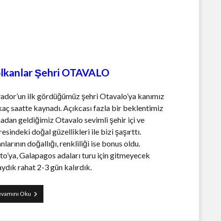
i
lkanlar Şehri OTAVALO
ador’un ilk gördüğümüz şehri Otavalo’ya kanımız
kaç saatte kaynadı. Açıkcası fazla bir beklentimiz
adan geldiğimiz Otavalo sevimli şehir içi ve
resindeki doğal güzellikleri ile bizi şaşırttı.
nlarının doğallığı, renkliliği ise bonus oldu.
to’ya, Galapagos adaları turu için gitmeyecek
aydık rahat 2-3 gün kalırdık.
Otavalo
vamını Oku
Gezi
Rehberi