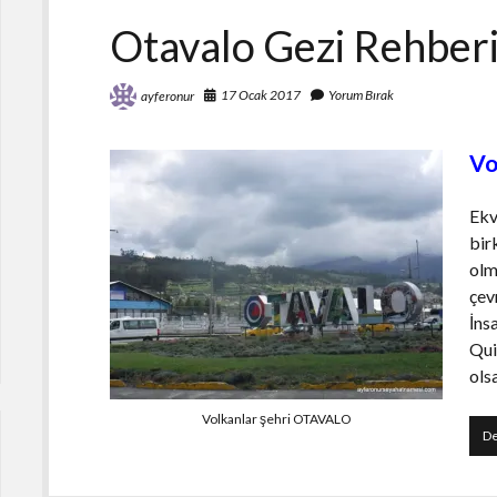
Otavalo Gezi Rehber
17 Ocak 2017
Yorum Bırak
ayferonur
Vo
Ekv
bir
olm
çev
İnsa
Qui
ols
Volkanlar şehri OTAVALO
De