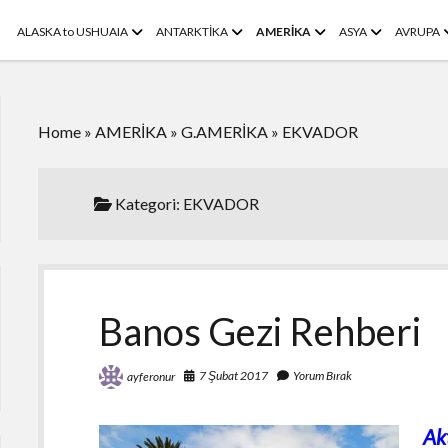
menüyü
menüyü
menüyü
menüyü
ALASKA to USHUAIA
ANTARKTİKA
AMERİKA
ASYA
AVRUPA
aç
aç
aç
aç
Home
»
AMERİKA
»
G.AMERİKA
»
EKVADOR
Kategori:
EKVADOR
Banos Gezi Rehberi
7 Şubat 2017
Yorum Bırak
ayferonur
Ak