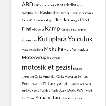
ABD
Antarktika
Atina
ABD Yaşam
Alaska
Başkentler
Avrupa2022
Border Crossings
california
Florida
Gezi
cruise
Georgia
doğa
Canlı Müzik
Kamp
Filmi
Kanada
Hikayeler
Karayipler
Kutuplara Yolculuk
Kolombiya
Meksika
Mora Yarımadası
Maya Antik Şehir
MotoAvrupa
motosiklet
motosiklet gezisi
Niagara
ortelius
Orta Amerika
Orta Asya
Şelaleleri
THY
Turkiye Tatil
Peru
Türkiye Arkeoloji
Texas
Uzak Doğu
WAT
Türkiye Tarih
Türkiye Kamp
Work
Yunanistan
İnka
İtalya
And Travel
İrlanda