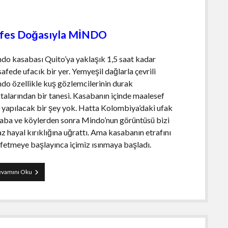
fes Doğasıyla MİNDO
do kasabası Quito’ya yaklaşık 1,5 saat kadar
afede ufacık bir yer. Yemyeşil dağlarla çevrili
do özellikle kuş gözlemcilerinin durak
talarından bir tanesi. Kasabanın içinde maalesef
 yapılacak bir şey yok. Hatta Kolombiya’daki ufak
aba ve köylerden sonra Mindo’nun görüntüsü bizi
az hayal kırıklığına uğrattı. Ama kasabanın etrafını
fetmeye başlayınca içimiz ısınmaya başladı.
Mindo
vamını Oku
Gezi
Rehberi