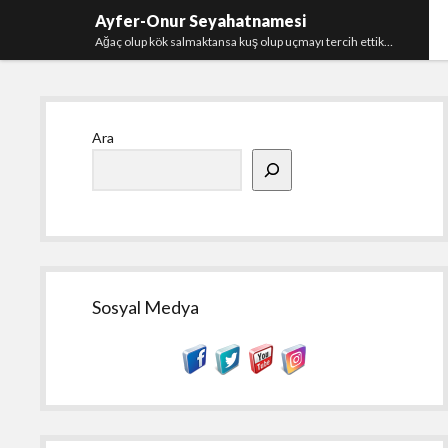
Ayfer-Onur Seyahatnamesi
Ağaç olup kök salmaktansa kuş olup uçmayı tercih ettik…
Yan
Ara
Menü
Sosyal Medya