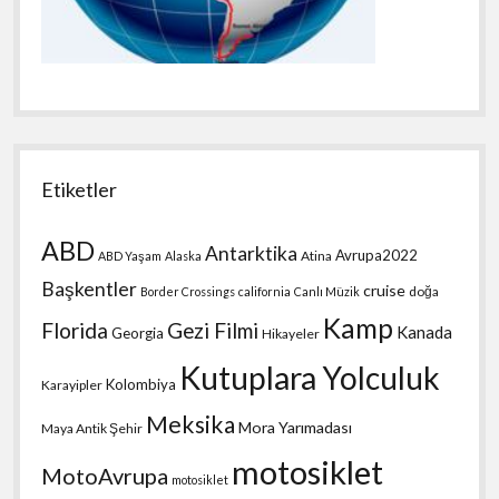
Etiketler
ABD
Antarktika
Avrupa2022
Atina
ABD Yaşam
Alaska
Başkentler
cruise
doğa
Border Crossings
california
Canlı Müzik
Kamp
Florida
Gezi Filmi
Kanada
Georgia
Hikayeler
Kutuplara Yolculuk
Kolombiya
Karayipler
Meksika
Mora Yarımadası
Maya Antik Şehir
motosiklet
MotoAvrupa
motosiklet