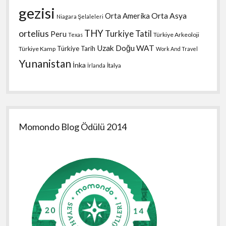
gezisi
Orta Amerika
Orta Asya
Niagara Şelaleleri
THY
ortelius
Turkiye Tatil
Peru
Türkiye Arkeoloji
Texas
Uzak Doğu
WAT
Türkiye Tarih
Türkiye Kamp
Work And Travel
Yunanistan
İnka
İtalya
İrlanda
Momondo Blog Ödülü 2014