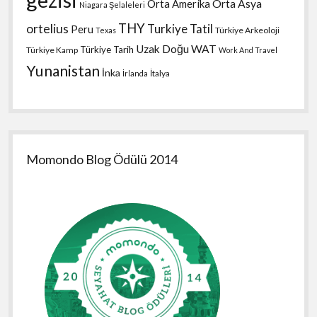
Orta Amerika
Orta Asya
Niagara Şelaleleri
THY
ortelius
Turkiye Tatil
Peru
Türkiye Arkeoloji
Texas
Uzak Doğu
WAT
Türkiye Tarih
Türkiye Kamp
Work And Travel
Yunanistan
İnka
İtalya
İrlanda
Momondo Blog Ödülü 2014