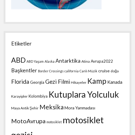
Etiketler
ABD
Antarktika
Avrupa2022
Atina
ABD Yaşam
Alaska
Başkentler
cruise
doğa
Border Crossings
california
Canlı Müzik
Kamp
Florida
Gezi Filmi
Kanada
Georgia
Hikayeler
Kutuplara Yolculuk
Kolombiya
Karayipler
Meksika
Mora Yarımadası
Maya Antik Şehir
motosiklet
MotoAvrupa
motosiklet
gezisi