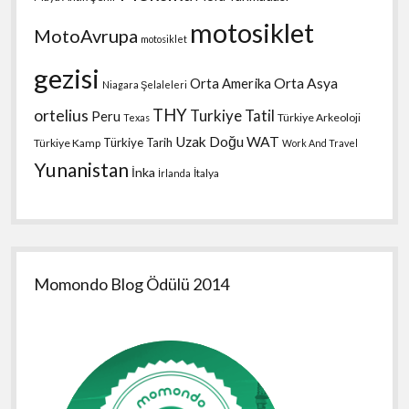
motosiklet
MotoAvrupa
motosiklet
gezisi
Orta Amerika
Orta Asya
Niagara Şelaleleri
THY
ortelius
Turkiye Tatil
Peru
Türkiye Arkeoloji
Texas
Uzak Doğu
WAT
Türkiye Tarih
Türkiye Kamp
Work And Travel
Yunanistan
İnka
İtalya
İrlanda
Momondo Blog Ödülü 2014