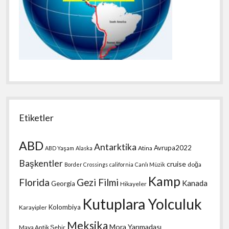
Etiketler
ABD
Antarktika
Avrupa2022
Atina
ABD Yaşam
Alaska
Başkentler
cruise
doğa
Border Crossings
california
Canlı Müzik
Kamp
Florida
Gezi Filmi
Kanada
Georgia
Hikayeler
Kutuplara Yolculuk
Kolombiya
Karayipler
Meksika
Mora Yarımadası
Maya Antik Şehir