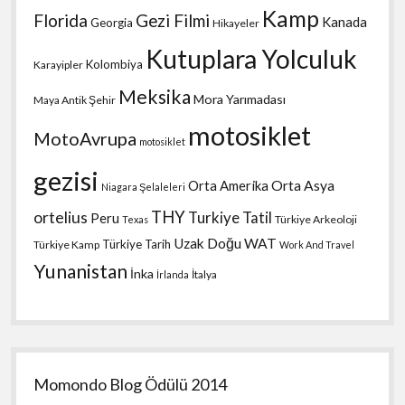
Kamp
Florida
Gezi Filmi
Kanada
Georgia
Hikayeler
Kutuplara Yolculuk
Kolombiya
Karayipler
Meksika
Mora Yarımadası
Maya Antik Şehir
motosiklet
MotoAvrupa
motosiklet
gezisi
Orta Amerika
Orta Asya
Niagara Şelaleleri
THY
ortelius
Turkiye Tatil
Peru
Türkiye Arkeoloji
Texas
Uzak Doğu
WAT
Türkiye Tarih
Türkiye Kamp
Work And Travel
Yunanistan
İnka
İtalya
İrlanda
Momondo Blog Ödülü 2014