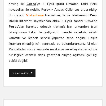
sevinç ile
Cuzco
’ya 4 Eylül günü Lima’dan
LAN
Peru
havayolları ile geldik. Poroy – Aguas Calientes arası gidiş-
dönüş için
Vistadome
trenini seçtik ve biletlerimizi
Peru
Rail
’in internet sayfasından aldık. 5 Eylül sabahı 06:53’de
Poroy
’dan hareket edecek trenimiz için erkenden tren
istasyonuna taksi ile geliyoruz. Trende ücretsiz sabah
kahvaltı ve içecek servisi yapılıyor, fena değildi. Başka
ikramları olmadığı için yanınızda su bulundurursanız iyi olur.
Kahvaltıdan sonra yüzünde maske ve yerel kıyafetler içinde
bir kişinin otantik dans gösterisi oluyor, açıkcası çok ilgi
çekici değildi.
Machu
Devamını Oku
Picchu
Gezi
Rehberi
Yan