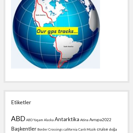
Etiketler
ABD
Antarktika
Avrupa2022
Atina
ABD Yaşam
Alaska
Başkentler
cruise
doğa
Border Crossings
california
Canlı Müzik