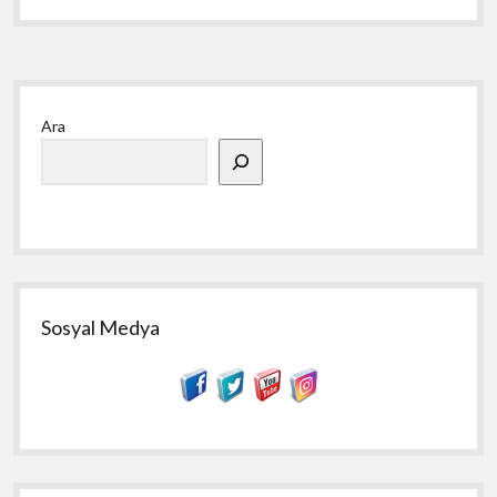
Yan
Ara
Menü
Sosyal Medya