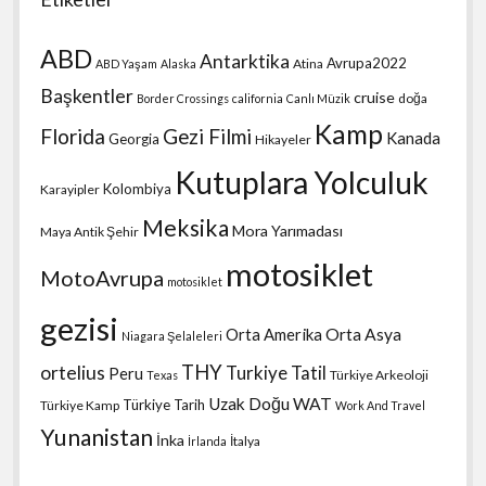
ABD
Antarktika
Avrupa2022
Atina
ABD Yaşam
Alaska
Başkentler
cruise
doğa
Border Crossings
california
Canlı Müzik
Kamp
Florida
Gezi Filmi
Kanada
Georgia
Hikayeler
Kutuplara Yolculuk
Kolombiya
Karayipler
Meksika
Mora Yarımadası
Maya Antik Şehir
motosiklet
MotoAvrupa
motosiklet
gezisi
Orta Amerika
Orta Asya
Niagara Şelaleleri
THY
ortelius
Turkiye Tatil
Peru
Türkiye Arkeoloji
Texas
Uzak Doğu
WAT
Türkiye Tarih
Türkiye Kamp
Work And Travel
Yunanistan
İnka
İtalya
İrlanda