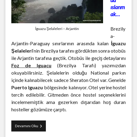
ıslanm
ak…
Brezily
İguazu Şelaleleri – Arjantin
a-
Arjantin-Paraguay sınırlarının arasında kalan
İguazu
Şelaleleri
‘nin Brezilya tarafını gördükten sonra otobüs
ile Arjantin tarafına geçtik. Otobüs ile geçiş detaylarını
Foz de Iguacu
(Brezilya Tarafı) yazımızdan
okuyabilirsiniz. Şelalelerin olduğu National parkın
içinde kalınabilecek sadece Sheraton Otel var. Genelde
Puerto Iguazu
bölgesinde kalınıyor. Otel yerine hostel
tercih edilebilir. Gitmeden önce hostel seçeneklerini
incelememiştik ama gezerken dışarıdan hoş duran
hosteller gözümüze çarptı.
İguazu
Devamını Oku
Şelaleleri
Gezisi