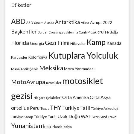
Etiketler
ABD
Antarktika
Avrupa2022
Atina
ABD Yaşam
Alaska
Başkentler
cruise
doğa
Border Crossings
california
Canlı Müzik
Kamp
Florida
Gezi Filmi
Kanada
Georgia
Hikayeler
Kutuplara Yolculuk
Kolombiya
Karayipler
Meksika
Mora Yarımadası
Maya Antik Şehir
motosiklet
MotoAvrupa
motosiklet
gezisi
Orta Amerika
Orta Asya
Niagara Şelaleleri
THY
ortelius
Turkiye Tatil
Peru
Türkiye Arkeoloji
Texas
Uzak Doğu
WAT
Türkiye Tarih
Türkiye Kamp
Work And Travel
Yunanistan
İnka
İtalya
İrlanda