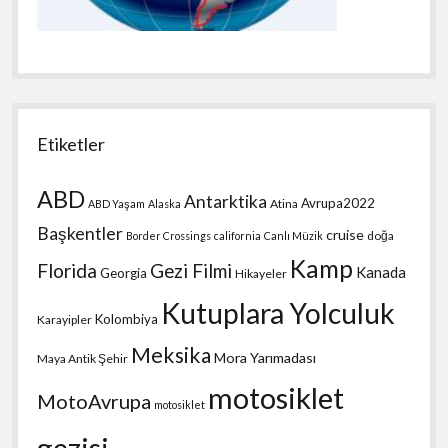
Etiketler
ABD
Antarktika
Avrupa2022
Atina
ABD Yaşam
Alaska
Başkentler
cruise
doğa
Border Crossings
california
Canlı Müzik
Kamp
Florida
Gezi Filmi
Kanada
Georgia
Hikayeler
Kutuplara Yolculuk
Kolombiya
Karayipler
Meksika
Mora Yarımadası
Maya Antik Şehir
motosiklet
MotoAvrupa
motosiklet
gezisi