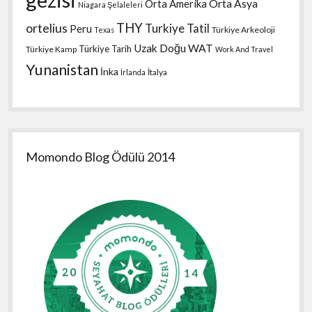
Orta Amerika
Orta Asya
Niagara Şelaleleri
THY
ortelius
Turkiye Tatil
Peru
Türkiye Arkeoloji
Texas
Uzak Doğu
WAT
Türkiye Tarih
Türkiye Kamp
Work And Travel
Yunanistan
İnka
İtalya
İrlanda
Momondo Blog Ödülü 2014