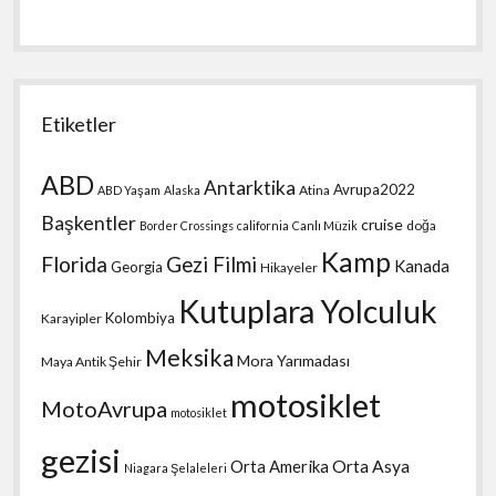
Etiketler
ABD
Antarktika
Avrupa2022
Atina
ABD Yaşam
Alaska
Başkentler
cruise
doğa
Border Crossings
california
Canlı Müzik
Kamp
Florida
Gezi Filmi
Kanada
Georgia
Hikayeler
Kutuplara Yolculuk
Kolombiya
Karayipler
Meksika
Mora Yarımadası
Maya Antik Şehir
motosiklet
MotoAvrupa
motosiklet
gezisi
Orta Amerika
Orta Asya
Niagara Şelaleleri