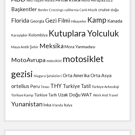
Avrupa2022
Atina
ABD Yaşam
Alaska
Başkentler
cruise
doğa
Border Crossings
california
Canlı Müzik
Kamp
Florida
Gezi Filmi
Kanada
Georgia
Hikayeler
Kutuplara Yolculuk
Kolombiya
Karayipler
Meksika
Mora Yarımadası
Maya Antik Şehir
motosiklet
MotoAvrupa
motosiklet
gezisi
Orta Amerika
Orta Asya
Niagara Şelaleleri
THY
ortelius
Turkiye Tatil
Peru
Türkiye Arkeoloji
Texas
Uzak Doğu
WAT
Türkiye Tarih
Türkiye Kamp
Work And Travel
Yunanistan
İnka
İtalya
İrlanda