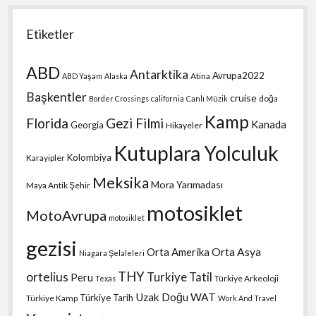
Etiketler
ABD
Antarktika
Avrupa2022
Atina
ABD Yaşam
Alaska
Başkentler
cruise
doğa
Border Crossings
california
Canlı Müzik
Kamp
Florida
Gezi Filmi
Kanada
Georgia
Hikayeler
Kutuplara Yolculuk
Kolombiya
Karayipler
Meksika
Mora Yarımadası
Maya Antik Şehir
motosiklet
MotoAvrupa
motosiklet
gezisi
Orta Amerika
Orta Asya
Niagara Şelaleleri
THY
ortelius
Turkiye Tatil
Peru
Türkiye Arkeoloji
Texas
Uzak Doğu
WAT
Türkiye Tarih
Türkiye Kamp
Work And Travel