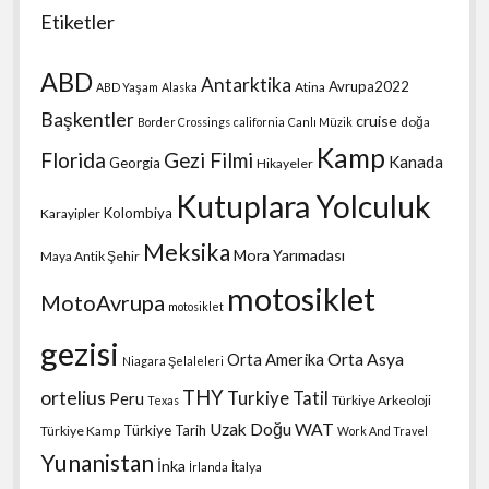
Etiketler
ABD
Antarktika
Avrupa2022
Atina
ABD Yaşam
Alaska
Başkentler
cruise
doğa
Border Crossings
california
Canlı Müzik
Kamp
Florida
Gezi Filmi
Kanada
Georgia
Hikayeler
Kutuplara Yolculuk
Kolombiya
Karayipler
Meksika
Mora Yarımadası
Maya Antik Şehir
motosiklet
MotoAvrupa
motosiklet
gezisi
Orta Amerika
Orta Asya
Niagara Şelaleleri
THY
ortelius
Turkiye Tatil
Peru
Türkiye Arkeoloji
Texas
Uzak Doğu
WAT
Türkiye Tarih
Türkiye Kamp
Work And Travel
Yunanistan
İnka
İtalya
İrlanda