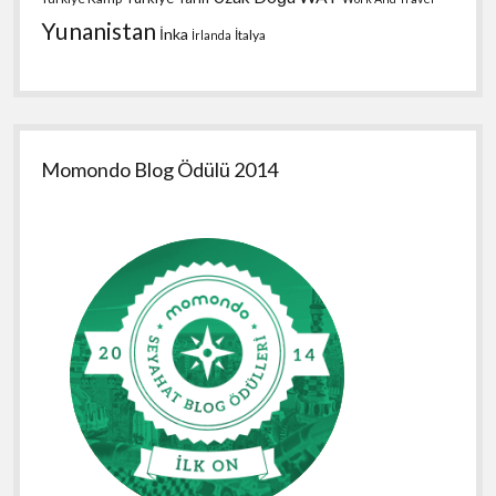
Yunanistan
İnka
İtalya
İrlanda
Momondo Blog Ödülü 2014