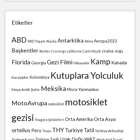
Etiketler
ABD
Antarktika
Avrupa2022
Atina
ABD Yaşam
Alaska
Başkentler
cruise
doğa
Border Crossings
california
Canlı Müzik
Kamp
Florida
Gezi Filmi
Kanada
Georgia
Hikayeler
Kutuplara Yolculuk
Kolombiya
Karayipler
Meksika
Mora Yarımadası
Maya Antik Şehir
motosiklet
MotoAvrupa
motosiklet
gezisi
Orta Amerika
Orta Asya
Niagara Şelaleleri
THY
ortelius
Turkiye Tatil
Peru
Türkiye Arkeoloji
Texas
Uzak Doğu
WAT
Türkiye Tarih
Türkiye Kamp
Work And Travel