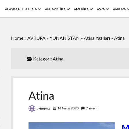
menüyü
menüyü
menüyü
menüyü
m
ALASKA to USHUAIA
ANTARKTİKA
AMERİKA
ASYA
AVRUPA
aç
aç
aç
aç
a
Home
»
AVRUPA
»
YUNANİSTAN
»
Atina Yazıları
»
Atina
Kategori:
Atina
Atina
14 Nisan 2020
7 Yorum
ayferonur
M