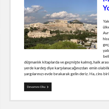
Y
Yak
ülk
Avr
his
geç
yab
bel
düşmanlık kitaplarda ve geçmişte kalmış, halk arası
yerde kardeş diye karşılanacağınızdan emin olabilir
yargılarınızı evde bırakarak gelin deriz. Ha, cins bi
Atina
Devamını Oku