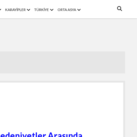
enüyü
menüyü
menüyü
menüyü
KARAYİPLER
TÜRKİYE
ORTA ASYA
ç
aç
aç
aç
edeniyetler Arasında