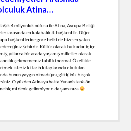
olculuk Atina…
laşık 4 milyonluk nüfusu ile Atina, Avrupa Birliği
eleri arasında en kalabalık 4. başkenttir. Diğer
upa başkentlerine göre belki de bize en yakın
sedeceğiniz şehirdir. Kültür olarak bu kadar iç içe
miş, yıllarca bir arada yaşamış milletler olarak
ancılık çekmememiz tabii ki normal. Özellikle
irtmek isteriz ki tarih kitaplarında okutulan
nda bunun yaygın olmadığını, gittiğiniz birçok
siniz. O yüzden Atina’ya hatta Yunanistan’a ön
rine hiç mi denk gelinmiyor o da şansınıza
.