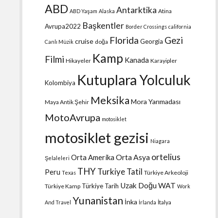
ABD
Antarktika
Atina
ABD Yaşam
Alaska
Başkentler
Avrupa2022
Border Crossings
california
Florida
Gezi
cruise
Georgia
doğa
Canlı Müzik
Kamp
Filmi
Kanada
Hikayeler
Karayipler
Kutuplara Yolculuk
Kolombiya
Meksika
Mora Yarımadası
Maya Antik Şehir
MotoAvrupa
motosiklet
motosiklet gezisi
Niagara
ortelius
Orta Amerika
Orta Asya
Şelaleleri
THY
Turkiye Tatil
Peru
Türkiye Arkeoloji
Texas
Uzak Doğu
WAT
Türkiye Tarih
Türkiye Kamp
Work
Yunanistan
İnka
İtalya
And Travel
İrlanda