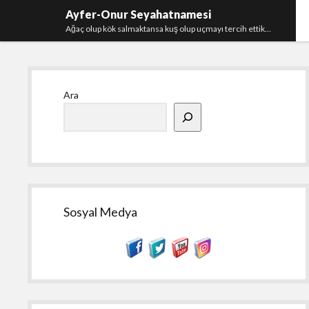
Ayfer-Onur Seyahatnamesi
Ağaç olup kök salmaktansa kuş olup uçmayı tercih ettik…
Yan
Ara
Menü
Sosyal Medya