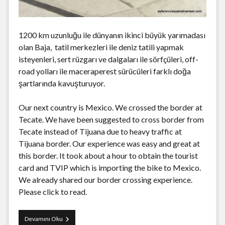
Palenque
Clearwater Beach Gezi Notları
Atina Akropolisi
2014 Cherohala Skyway Gezisi
Edessa
NEW JERSEY
Elafonisos Adası
Las Vegas Gezi Rehberi
menüyü
aç
Playa del Carmen
Destin Gezisi
Akropolis Müzesi
Asheville Gezi Notları
Evia Adası
Epidavros Gezisi
NEW YORK
New Jersey Gezi ve Yaşam Rehberi
menüyü
aç
1200 km uzunluğu ile dünyanın ikinci büyük yarımadası
Puebla
Everglades National Park Gezisi
Cherokee Gezisi
Ioannina (Yanya)
Monemvasia Gezisi
S. CAROLİNA
New York City Gezi Rehberi
menüyü
olan Baja, tatil merkezleri ile deniz tatili yapmak
aç
Queretaro
Fort Lauderdale Gezi Rehberi
isteyenleri, sert rüzgarı ve dalgaları ile sörfçüleri, off-
Highlands Gezi Rehberi
Kastoria
Nafplio Gezisi
Niagara Şelaleleri (Niagara Falls)
TENNESSEE
Charleston Gezi Notları
menüyü
road yolları ile maceraperest sürücüleri farklı doğa
aç
San Blas
Fort Myers Gezisi
Raleigh-Durham-Chapel Hill Gezisi
Meteora Gezisi
Greenville Gezisi
TEXAS
2013 Deals Gap Gezisi
menüyü
şartlarında kavuşturuyor.
aç
San Cristobal de las Casas
Key West Gezi Rehberi
Parga
Hilton Head Island
2014 Memphis Gezisi
WASHINGTON
Austin Gezisi
menüyü
Our next country is Mexico. We crossed the border at
aç
Tequila
Miami Gezi ve Seyahat Rehberi
Selanik
Chattanooga Gezisi
Dallas Gezisi
WASHINGTON DC
Seattle Gezi Rehberi
menüyü
Tecate. We have been suggested to cross border from
Tulum
aç
Miami’deki Festivaller
Tecate instead of Tijuana due to heavy traffic at
Yunanistan Yaşam
Gatlinburg Gezisi
Houston Gezi Notları
Washington DC Gezi Rehberi
Tijuana border. Our experience was easy and great at
Tula – Pachuca
Naples Gezisi
Yunan Mutfağı
Jack Daniels Gezisi
this border. It took about a hour to obtain the tourist
Pok-A-Tok
Panama City Beach Gezi Notları
card and TVIP which is importing the bike to Mexico.
Yunanistan Motosiklet Rotaları
Nashville Gezisi
We already shared our border crossing experience.
Saint Augustine Gezi Notları
Yunanistan Türkiye Araçla Feribot Geçişi
Memphis Gezi Rehberi
Please click to read.
Sanibel Island Gezisi
Baja,Mexico
Devamını Oku