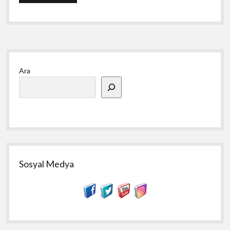
Yan
Ara
Menü
Sosyal Medya