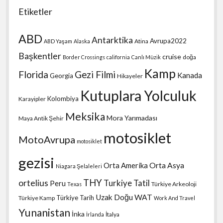
Etiketler
ABD
Antarktika
Avrupa2022
Atina
ABD Yaşam
Alaska
Başkentler
cruise
doğa
Border Crossings
california
Canlı Müzik
Kamp
Florida
Gezi Filmi
Kanada
Georgia
Hikayeler
Kutuplara Yolculuk
Kolombiya
Karayipler
Meksika
Mora Yarımadası
Maya Antik Şehir
motosiklet
MotoAvrupa
motosiklet
gezisi
Orta Amerika
Orta Asya
Niagara Şelaleleri
THY
ortelius
Turkiye Tatil
Peru
Türkiye Arkeoloji
Texas
Uzak Doğu
WAT
Türkiye Tarih
Türkiye Kamp
Work And Travel
Yunanistan
İnka
İtalya
İrlanda