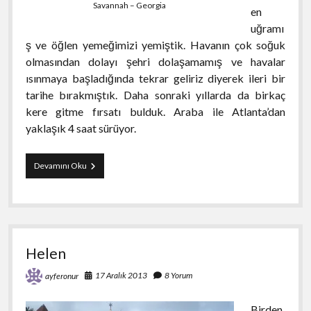
Savannah – Georgia
en
uğramı
ş ve öğlen yemeğimizi yemiştik. Havanın çok soğuk
olmasından dolayı şehri dolaşamamış ve havalar
ısınmaya başladığında tekrar geliriz diyerek ileri bir
tarihe bırakmıştık. Daha sonraki yıllarda da birkaç
kere gitme fırsatı bulduk. Araba ile Atlanta’dan
yaklaşık 4 saat sürüyor.
Savannah
Devamını Oku
Gezi
Notları
Helen
17 Aralık 2013
8 Yorum
ayferonur
Birden