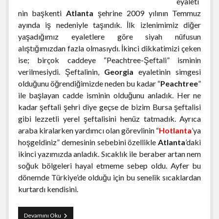
eyaleti
nin başkenti
Atlanta
şehrine 2009 yılının Temmuz
ayında iş nedeniyle taşındık. İlk izlenimimiz diğer
yaşadığımız eyaletlere göre siyah nüfusun
alıştığımızdan fazla olmasıydı. İkinci dikkatimizi çeken
ise; birçok caddeye “Peachtree-Şeftali” isminin
verilmesiydi. Şeftalinin,
Georgia
eyaletinin simgesi
olduğunu öğrendiğimizde neden bu kadar “
Peachtree
”
ile başlayan cadde isminin olduğunu anladık. Her ne
kadar şeftali şehri diye geçse de bizim Bursa şeftalisi
gibi lezzetli yerel şeftalisini henüz tatmadık. Ayrıca
araba kiralarken yardımcı olan görevlinin “
Hotlanta
’ya
hoşgeldiniz” demesinin sebebini özellikle
Atlanta
’daki
ikinci yazımızda anladık. Sıcaklık ile beraber artan nem
soğuk bölgeleri hayal etmeme sebep oldu. Ayfer bu
dönemde Türkiye’de olduğu için bu senelik sıcaklardan
kurtardı kendisini.
Atlanta
Devamını Oku