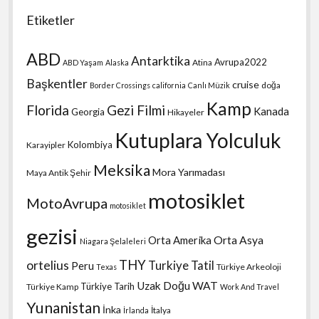
Etiketler
ABD
Antarktika
Avrupa2022
Atina
ABD Yaşam
Alaska
Başkentler
cruise
doğa
Border Crossings
california
Canlı Müzik
Kamp
Florida
Gezi Filmi
Kanada
Georgia
Hikayeler
Kutuplara Yolculuk
Kolombiya
Karayipler
Meksika
Mora Yarımadası
Maya Antik Şehir
motosiklet
MotoAvrupa
motosiklet
gezisi
Orta Amerika
Orta Asya
Niagara Şelaleleri
THY
ortelius
Turkiye Tatil
Peru
Türkiye Arkeoloji
Texas
Uzak Doğu
WAT
Türkiye Tarih
Türkiye Kamp
Work And Travel
Yunanistan
İnka
İtalya
İrlanda