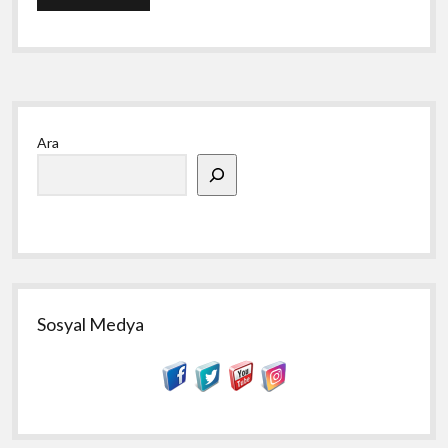
Gezi
ve
Yaşam
Rehberi
Yan
Ara
Menü
Sosyal Medya