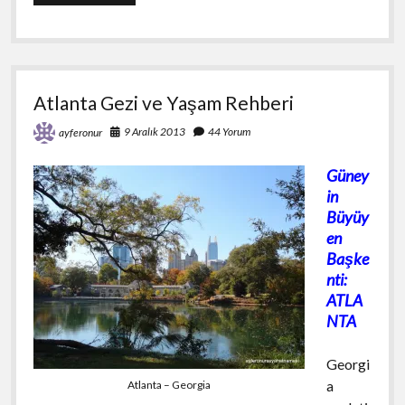
Atlanta Gezi ve Yaşam Rehberi
9 Aralık 2013
44 Yorum
ayferonur
Güney
in
Büyüy
en
Başke
nti:
ATLA
NTA
Georgi
a
Atlanta – Georgia