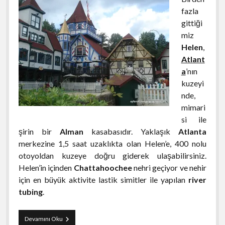
fazla
gittiği
miz
Helen
,
Atlant
a
’nın
kuzeyi
nde,
mimari
si ile
şirin bir
Alman
kasabasıdır. Yaklaşık
Atlanta
merkezine 1,5 saat uzaklıkta olan Helen’e, 400 nolu
otoyoldan kuzeye doğru giderek ulaşabilirsiniz.
Helen’in içinden
Chattahoochee
nehri geçiyor ve nehir
için en büyük aktivite lastik simitler ile yapılan
river
tubing
.
Helen
Devamını Oku