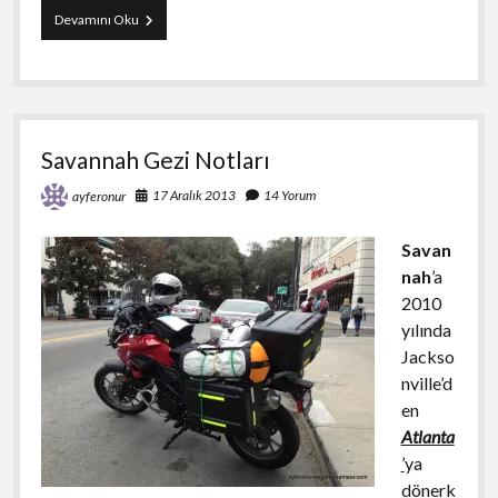
Georgia
Devamını Oku
State
Parks
Savannah Gezi Notları
17 Aralık 2013
14 Yorum
ayferonur
Savan
nah
’a
2010
yılında
Jackso
nville’d
en
Atlanta
’
ya
dönerk