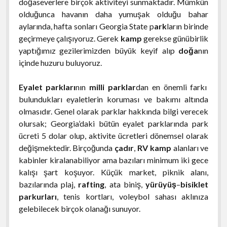
doğaseverlere birçok aktiviteyi sunmaktadır. Mümkün
olduğunca havanın daha yumuşak olduğu bahar
aylarında, hafta sonları Georgia State p
ark
ların birinde
geçirmeye çalışıyoruz. Gerek
kamp
gerekse günübirlik
yaptığımız gezilerimizden büyük keyif alıp
doğa
nın
içinde huzuru buluyoruz.
Eyalet parkları
nın
milli parklar
dan en önemli farkı
bulundukları eyaletlerin koruması ve bakımı altında
olmasıdır. Genel olarak parklar hakkında bilgi verecek
olursak; Georgia’daki bütün eyalet parklarında park
ücreti 5 dolar olup, aktivite ücretleri dönemsel olarak
değişmektedir. Birçoğunda
çadır
,
RV kamp
alanları ve
kabinler kiralanabiliyor ama bazıları minimum iki gece
kalışı şart koşuyor. Küçük market, piknik alanı,
bazılarında plaj,
rafting
, ata biniş,
yürüyüş
–
bisiklet
parkurları
, tenis kortları, voleybol sahası aklınıza
gelebilecek birçok olanağı sunuyor.